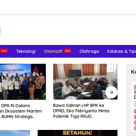
Teknologi
Otomotif
Olahraga
Edukasi & Tip
K
Bawa Salinan LHP BPK ke
LHP B
I DPR RI Dalami
DPRD, Eko Febriyanto Minta
Lema
n Ekosistem Maritim
Polemik Tiga RSUD
Pote
, BUMN Strategis
Diselesaikan Berdasarkan
Maks
kan di Pelindo
Data, Bukan Opini
a