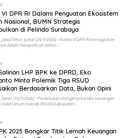
26
 VI DPR RI Dalami Penguatan Ekosistem
m Nasional, BUMN Strategis
ulkan di Pelindo Surabaya
Jawa Timur, Jumat (24/7/2026) – Komisi VI DPR RI menegaskan
nya dalam memperkuat sektor…
26
Salinan LHP BPK ke DPRD, Eko
anto Minta Polemik Tiga RSUD
saikan Berdasarkan Data, Bukan Opini
, Senin (13/7/2026) – Perdebatan mengenai kondisi keuangan
h Sakit Umum Daerah (RSUD) Kabupaten…
26
PK 2025 Bongkar Titik Lemah Keuangan