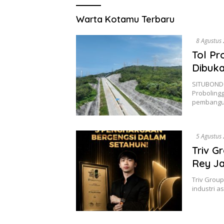
Warta
Warta Kotamu Terbaru
Kotamu
8 Agustus
Tol Pr
Dibuka
SITUBONDO
Proboling
pembang
5 Agustus
Triv G
Rey Ja
Triv Grou
industri a