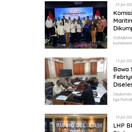
25 Juli 20
Komisi
Mariti
Dikump
SURABAYA, 
komitmen
13 Juli 20
Bawa 
Febriy
Disele
Situbondo
tiga Ruma
10 Juli 20
LHP B