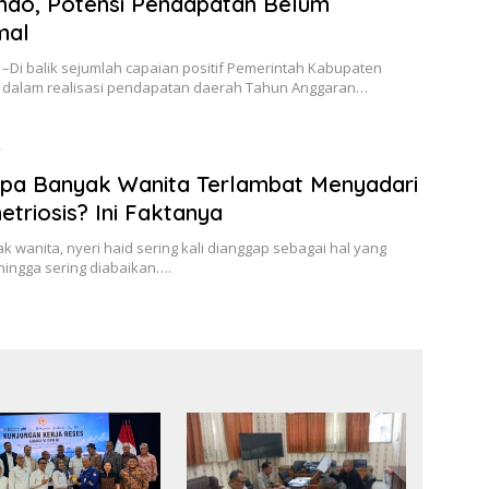
ndo, Potensi Pendapatan Belum
mal
–Di balik sejumlah capaian positif Pemerintah Kabupaten
 dalam realisasi pendapatan daerah Tahun Anggaran…
6
pa Banyak Wanita Terlambat Menyadari
triosis? Ini Faktanya
k wanita, nyeri haid sering kali dianggap sebagai hal yang
hingga sering diabaikan….