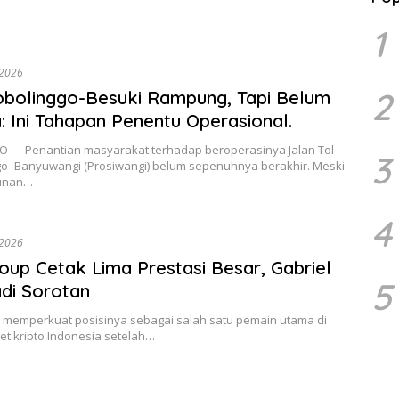
1
 2026
2
obolinggo-Besuki Rampung, Tapi Belum
: Ini Tahapan Penentu Operasional.
 — Penantian masyarakat terhadap beroperasinya Jalan Tol
3
go–Banyuwangi (Prosiwangi) belum sepenuhnya berakhir. Meski
unan…
4
 2026
roup Cetak Lima Prestasi Besar, Gabriel
5
di Sorotan
p memperkuat posisinya sebagai salah satu pemain utama di
set kripto Indonesia setelah…