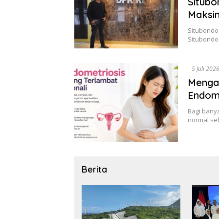
Situbo
Maksi
Situbondo 
Situbondo
5 Juli 202
Menga
Endome
Bagi banya
normal se
Berita