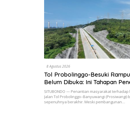
8 Agustus 2026
Tol Probolinggo-Besuki Rampu
Belum Dibuka: Ini Tahapan Pen
Operasional.
SITUBONDO — Penantian masyarakat terhadap 
Jalan Tol Probolinggo–Banyuwangi (Prosiwangi) 
sepenuhnya berakhir. Meski pembangunan…