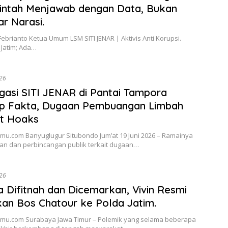
intah Menjawab dengan Data, Bukan
r Narasi.
Febrianto Ketua Umum LSM SITI JENAR | Aktivis Anti Korupsi.
 Jatim; Ada…
026
igasi SITI JENAR di Pantai Tampora
p Fakta, Dugaan Pembuangan Limbah
ut Hoaks
mu.com Banyuglugur Situbondo Jum’at 19 Juni 2026 – Ramainya
an dan perbincangan publik terkait dugaan…
026
 Difitnah dan Dicemarkan, Vivin Resmi
an Bos Chatour ke Polda Jatim.
mu.com Surabaya Jawa Timur – Polemik yang selama beberapa