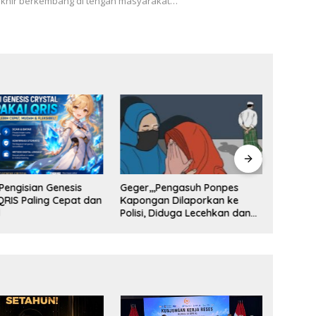
akhir berkembang di tengah masyarakat…
Pengisian Genesis
Geger,,,Pengasuh Ponpes
BPK Bo
QRIS Paling Cepat dan
Kapongan Dilaporkan ke
Kerugia
l
Polisi, Diduga Lecehkan dan
Rekana
Bawa Kabur Santrinya
Situbon