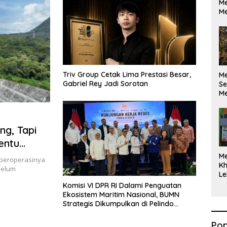
Me
Me
Triv Group Cetak Lima Prestasi Besar,
M
Gabriel Rey Jadi Sorotan
Se
Me
Di
ng, Tapi
entu
M
beroperasinya
Kh
belum
Le
Komisi VI DPR RI Dalami Penguatan
Ekosistem Maritim Nasional, BUMN
Strategis Dikumpulkan di Pelindo
Surabaya
Pop