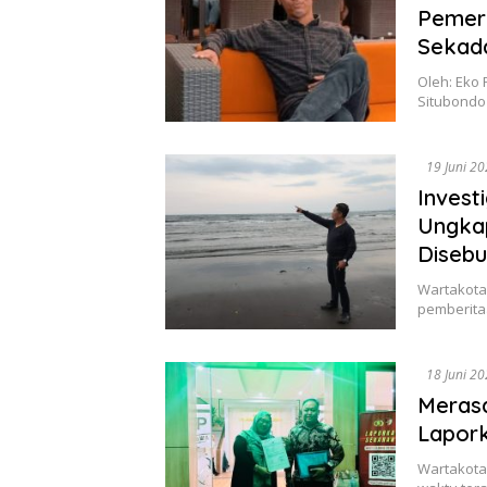
Pemer
Sekada
Oleh: Eko 
Situbondo
19 Juni 2
Invest
Ungka
Diseb
Wartakota
pemberita
18 Juni 2
Merasa
Lapork
Wartakota