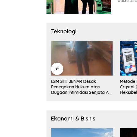
waktu ter
Teknologi
: Cara Praktis
LSM SITI JENAR Desak
Metode 
an Informasi dan
Penegakan Hukum atas
Crystal 
ang Anda Butuhkan
Dugaan Intimidasi Senjata Api
Fleksibe
di Konflik HGU Situbondo
Ekonomi & Bisnis