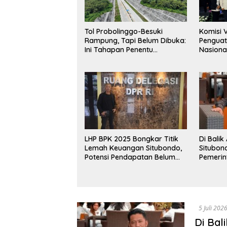
Tol Probolinggo-Besuki
Komisi V
Rampung, Tapi Belum Dibuka:
Penguat
Ini Tahapan Penentu
Nasiona
Operasional.
Dikumpu
Suraba
LHP BPK 2025 Bongkar Titik
Di Balik
Lemah Keuangan Situbondo,
Situbon
Potensi Pendapatan Belum
Pemerin
Maksimal
dengan 
Narasi.
5 Juli 202
Di Bal