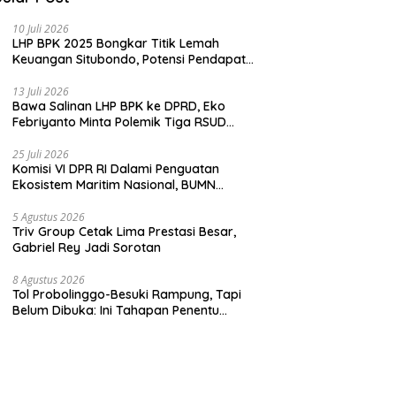
10 Juli 2026
LHP BPK 2025 Bongkar Titik Lemah
Keuangan Situbondo, Potensi Pendapatan
Belum Maksimal
13 Juli 2026
Bawa Salinan LHP BPK ke DPRD, Eko
Febriyanto Minta Polemik Tiga RSUD
Diselesaikan Berdasarkan Data, Bukan
Opini
25 Juli 2026
Komisi VI DPR RI Dalami Penguatan
Ekosistem Maritim Nasional, BUMN
Strategis Dikumpulkan di Pelindo
Surabaya
5 Agustus 2026
Triv Group Cetak Lima Prestasi Besar,
Gabriel Rey Jadi Sorotan
8 Agustus 2026
Tol Probolinggo-Besuki Rampung, Tapi
Belum Dibuka: Ini Tahapan Penentu
Operasional.