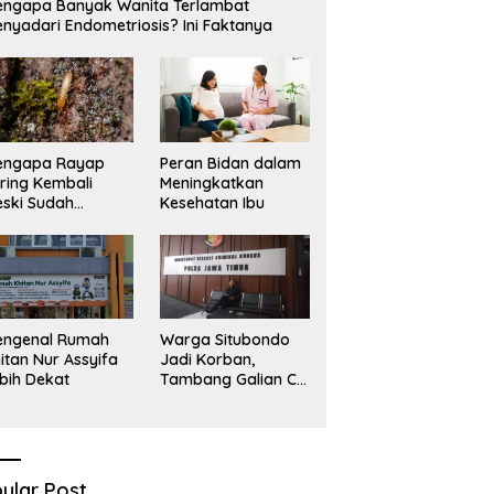
ngapa Banyak Wanita Terlambat
nyadari Endometriosis? Ini Faktanya
engapa Rayap
Peran Bidan dalam
ring Kembali
Meningkatkan
ski Sudah
Kesehatan Ibu
basmi?
engenal Rumah
Warga Situbondo
itan Nur Assyifa
Jadi Korban,
bih Dekat
Tambang Galian C
Infrastruktur Rusak
Sawah Milik warga
terdampak, Air, dan
Kesehatan warga
terimbas
ular Post