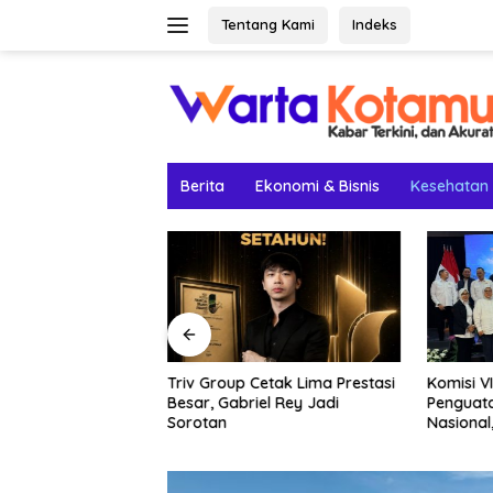
Langsung
Tentang Kami
Indeks
ke
konten
Berita
Ekonomi & Bisnis
Kesehatan
nggo-Besuki
Triv Group Cetak Lima Prestasi
Komisi V
pi Belum Dibuka:
Besar, Gabriel Rey Jadi
Penguata
 Penentu
Sorotan
Nasional
.
Dikumpul
Surabay