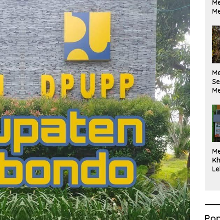
Me
Me
M
Se
Me
Di
M
Kh
Le
Pop