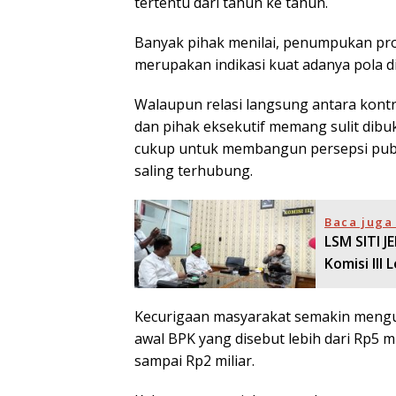
tertentu dari tahun ke tahun.
Banyak pihak menilai, penumpukan pro
merupakan indikasi kuat adanya pola di
Walaupun relasi langsung antara kontrak
dan pihak eksekutif memang sulit dibuk
cukup untuk membangun persepsi publ
saling terhubung.
Baca juga 
LSM SITI 
Komisi III
Kecurigaan masyarakat semakin mengua
awal BPK yang disebut lebih dari Rp5 mi
sampai Rp2 miliar.