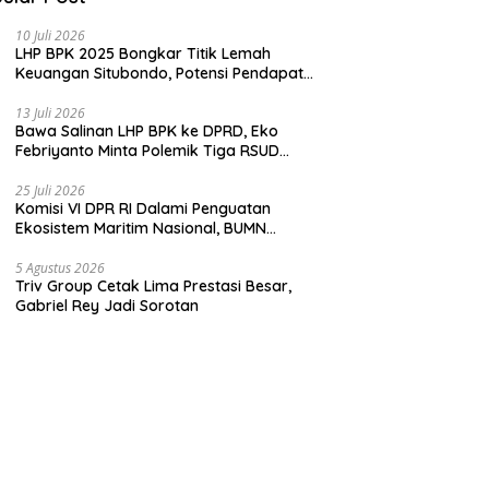
10 Juli 2026
LHP BPK 2025 Bongkar Titik Lemah
Keuangan Situbondo, Potensi Pendapatan
Belum Maksimal
13 Juli 2026
Bawa Salinan LHP BPK ke DPRD, Eko
Febriyanto Minta Polemik Tiga RSUD
Diselesaikan Berdasarkan Data, Bukan
Opini
25 Juli 2026
Komisi VI DPR RI Dalami Penguatan
Ekosistem Maritim Nasional, BUMN
Strategis Dikumpulkan di Pelindo
Surabaya
5 Agustus 2026
Triv Group Cetak Lima Prestasi Besar,
Gabriel Rey Jadi Sorotan