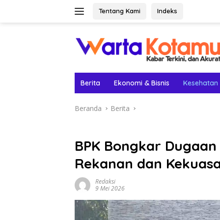
Langsung
Tentang Kami
Indeks
ke
konten
Berita
Ekonomi & Bisnis
Kesehatan
Beranda
Berita
BPK Bongkar Dugaan K
Rekanan dan Kekuasa
Redaksi
9 Mei 2026