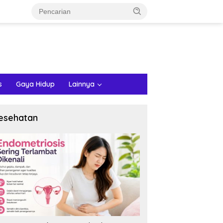
s
Gaya Hidup
Lainnya
esehatan