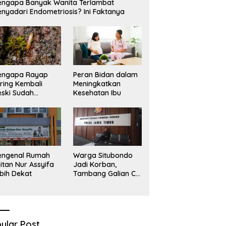
ngapa Banyak Wanita Terlambat
nyadari Endometriosis? Ini Faktanya
engapa Rayap
Peran Bidan dalam
ring Kembali
Meningkatkan
ski Sudah
Kesehatan Ibu
basmi?
engenal Rumah
Warga Situbondo
itan Nur Assyifa
Jadi Korban,
bih Dekat
Tambang Galian C
Infrastruktur Rusak
Sawah Milik warga
terdampak, Air, dan
Kesehatan warga
terimbas
ular Post