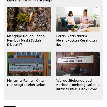
Endometriosis? Ini Faktanya
Mengapa Rayap Sering
Peran Bidan dalam
Kembali Meski Sudah
Meningkatkan Kesehatan
Dibasmi?
Ibu
Mengenal Rumah Khitan
Warga Situbondo Jadi
Nur Assyifa Lebih Dekat
Korban, Tambang Galian C
Infrastruktur Rusak Sawah
Milik warga terdampak,
Air, dan Kesehatan warga
terimbas