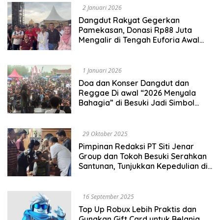
2 Januari 2026
Dangdut Rakyat Gegerkan
Pamekasan, Donasi Rp88 Juta
Mengalir di Tengah Euforia Awal
Tahun
1 Januari 2026
Doa dan Konser Dangdut dan
Reggae Di awal “2026 Menyala
Bahagia” di Besuki Jadi Simbol
Solidaritas, Kepedulian, dan Awal
Tahun Bermakna
29 Oktober 2025
Pimpinan Redaksi PT Siti Jenar
Group dan Tokoh Besuki Serahkan
Santunan, Tunjukkan Kepedulian di
Tengah Duka Mendalam
16 September 2025
Top Up Robux Lebih Praktis dan
Gunakan Gift Card untuk Belanja