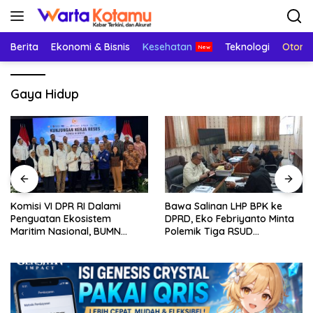
Langsung
ke
konten
Berita
Ekonomi & Bisnis
Kesehatan
Teknologi
Otomo
Gaya Hidup
Komisi VI DPR RI Dalami
Bawa Salinan LHP BPK ke
Penguatan Ekosistem
DPRD, Eko Febriyanto Minta
Maritim Nasional, BUMN
Polemik Tiga RSUD
Strategis Dikumpulkan di
Diselesaikan Berdasarkan
Pelindo Surabaya
Data, Bukan Opini