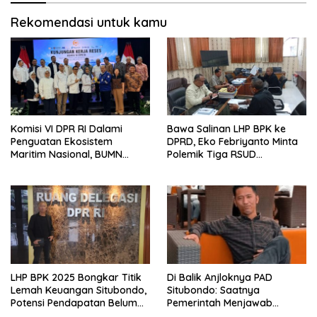
Rekomendasi untuk kamu
Komisi VI DPR RI Dalami
Bawa Salinan LHP BPK ke
Penguatan Ekosistem
DPRD, Eko Febriyanto Minta
Maritim Nasional, BUMN
Polemik Tiga RSUD
Strategis Dikumpulkan di
Diselesaikan Berdasarkan
Pelindo Surabaya
Data, Bukan Opini
LHP BPK 2025 Bongkar Titik
Di Balik Anjloknya PAD
Lemah Keuangan Situbondo,
Situbondo: Saatnya
Potensi Pendapatan Belum
Pemerintah Menjawab
Maksimal
dengan Data, Bukan