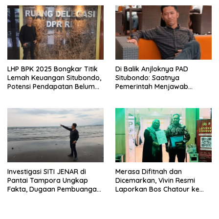
Pelindo Surabaya
Data, Bukan Opini
LHP BPK 2025 Bongkar Titik
Di Balik Anjloknya PAD
Lemah Keuangan Situbondo,
Situbondo: Saatnya
Potensi Pendapatan Belum
Pemerintah Menjawab
Maksimal
dengan Data, Bukan
Sekadar Narasi.
Investigasi SITI JENAR di
Merasa Difitnah dan
Pantai Tampora Ungkap
Dicemarkan, Vivin Resmi
Fakta, Dugaan Pembuangan
Laporkan Bos Chatour ke
Limbah Disebut Hoaks
Polda Jatim.