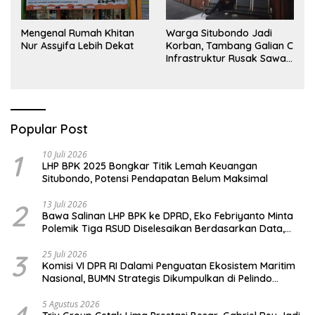
Mengenal Rumah Khitan
Warga Situbondo Jadi
Nur Assyifa Lebih Dekat
Korban, Tambang Galian C
Infrastruktur Rusak Sawah
Milik warga terdampak,
Air, dan Kesehatan warga
terimbas
Popular Post
1
10 Juli 2026
LHP BPK 2025 Bongkar Titik Lemah Keuangan
Situbondo, Potensi Pendapatan Belum Maksimal
2
13 Juli 2026
Bawa Salinan LHP BPK ke DPRD, Eko Febriyanto Minta
Polemik Tiga RSUD Diselesaikan Berdasarkan Data,
Bukan Opini
3
25 Juli 2026
Komisi VI DPR RI Dalami Penguatan Ekosistem Maritim
Nasional, BUMN Strategis Dikumpulkan di Pelindo
Surabaya
5 Agustus 2026