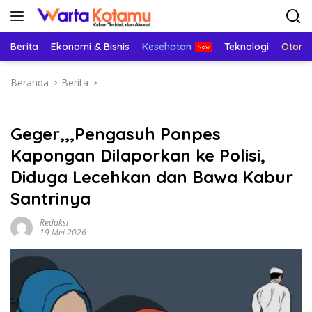
Langsung
ke
konten
Berita
Ekonomi & Bisnis
Kesehatan
Teknologi
Otomo
Beranda
Berita
Geger,,,Pengasuh Ponpes
Kapongan Dilaporkan ke Polisi,
Diduga Lecehkan dan Bawa Kabur
Santrinya
Redaksi
19 Mei 2026