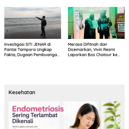
Sekadar Narasi.
Investigasi SITI JENAR di
Merasa Difitnah dan
Pantai Tampora Ungkap
Dicemarkan, Vivin Resmi
Fakta, Dugaan Pembuangan
Laporkan Bos Chatour ke
Limbah Disebut Hoaks
Polda Jatim.
Kesehatan