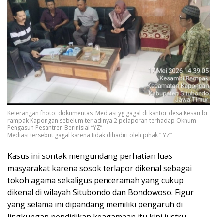
Keterangan fhoto: dokumentasi Mediasi yg gagal di kantor desa Kesambi
rampak Kapongan sebelum terjadinya 2 pelaporan terhadap Oknum
Pengasuh Pesantren Berinisial “YZ”.
Mediasi tersebut gagal karena tidak dihadiri oleh pihak ” YZ”
Kasus ini sontak mengundang perhatian luas
masyarakat karena sosok terlapor dikenal sebagai
tokoh agama sekaligus penceramah yang cukup
dikenal di wilayah Situbondo dan Bondowoso. Figur
yang selama ini dipandang memiliki pengaruh di
lingkungan pendidikan keagamaan itu kini justru