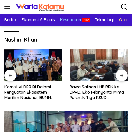
Langsung
ke
konten
Berita
Ekonomi & Bisnis
Kesehatan
Teknologi
Otomo
Nashim Khan
Komisi VI DPR RI Dalami
Bawa Salinan LHP BPK ke
Penguatan Ekosistem
DPRD, Eko Febriyanto Minta
Maritim Nasional, BUMN
Polemik Tiga RSUD
Strategis Dikumpulkan di
Diselesaikan Berdasarkan
Pelindo Surabaya
Data, Bukan Opini