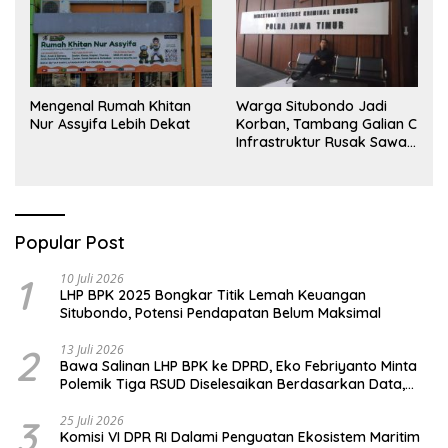
Mengenal Rumah Khitan
Warga Situbondo Jadi
Nur Assyifa Lebih Dekat
Korban, Tambang Galian C
Infrastruktur Rusak Sawah
Milik warga terdampak,
Air, dan Kesehatan warga
terimbas
Popular Post
1
10 Juli 2026
LHP BPK 2025 Bongkar Titik Lemah Keuangan
Situbondo, Potensi Pendapatan Belum Maksimal
2
13 Juli 2026
Bawa Salinan LHP BPK ke DPRD, Eko Febriyanto Minta
Polemik Tiga RSUD Diselesaikan Berdasarkan Data,
Bukan Opini
3
25 Juli 2026
Komisi VI DPR RI Dalami Penguatan Ekosistem Maritim