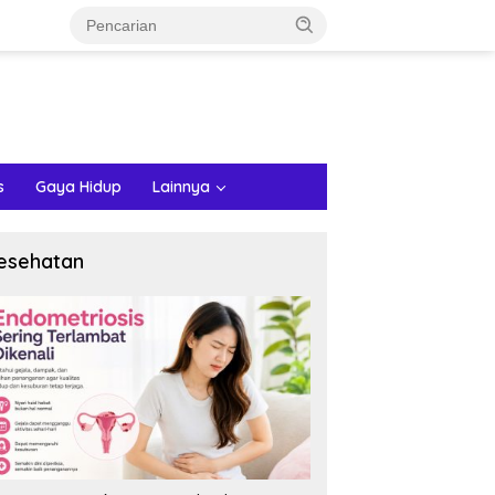
s
Gaya Hidup
Lainnya
esehatan