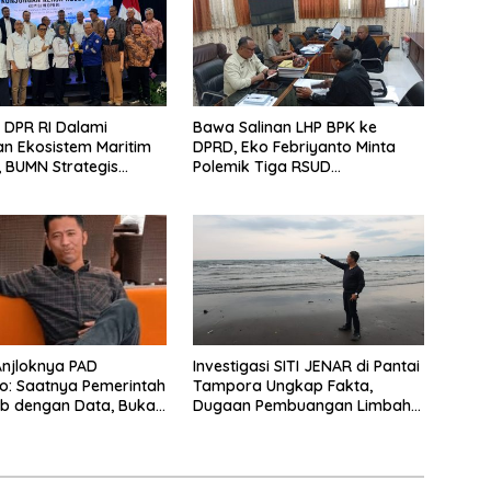
I DPR RI Dalami
Bawa Salinan LHP BPK ke
n Ekosistem Maritim
DPRD, Eko Febriyanto Minta
, BUMN Strategis
Polemik Tiga RSUD
kan di Pelindo
Diselesaikan Berdasarkan
a
Data, Bukan Opini
 Anjloknya PAD
Investigasi SITI JENAR di Pantai
o: Saatnya Pemerintah
Tampora Ungkap Fakta,
b dengan Data, Bukan
Dugaan Pembuangan Limbah
Narasi.
Disebut Hoaks