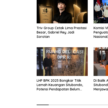
Triv Group Cetak Lima Prestasi
Komisi V
Besar, Gabriel Rey Jadi
Penguata
Sorotan
Nasional
Dikumpul
Surabay
LHP BPK 2025 Bongkar Titik
Di Balik
Lemah Keuangan Situbondo,
Situbond
Potensi Pendapatan Belum
Menjawa
Maksimal
Sekadar 