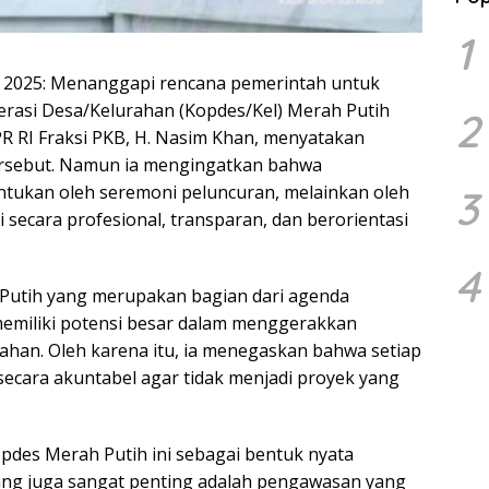
1
li 2025: Menanggapi rencana pemerintah untuk
erasi Desa/Kelurahan (Kopdes/Kel) Merah Putih
2
PR RI Fraksi PKB, H. Nasim Khan, menyatakan
rsebut. Namun ia mengingatkan bahwa
ntukan oleh seremoni peluncuran, melainkan oleh
3
 secara profesional, transparan, dan berorientasi
4
Putih yang merupakan bagian dari agenda
memiliki potensi besar dalam menggerakkan
rahan. Oleh karena itu, ia menegaskan bahwa setiap
secara akuntabel agar tidak menjadi proyek yang
des Merah Putih ini sebagai bentuk nyata
ang juga sangat penting adalah pengawasan yang