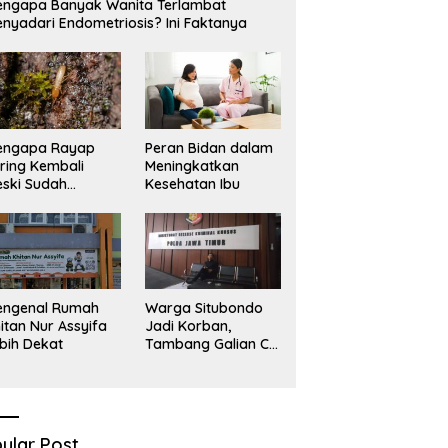
ngapa Banyak Wanita Terlambat
nyadari Endometriosis? Ini Faktanya
engapa Rayap
Peran Bidan dalam
ring Kembali
Meningkatkan
ski Sudah
Kesehatan Ibu
basmi?
engenal Rumah
Warga Situbondo
itan Nur Assyifa
Jadi Korban,
bih Dekat
Tambang Galian C
Infrastruktur Rusak
Sawah Milik warga
terdampak, Air, dan
Kesehatan warga
terimbas
ular Post