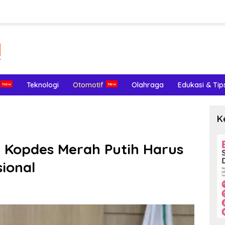
Teknologi
Otomotif
Olahraga
Edukasi & Tip
K
 Kopdes Merah Putih Harus
sional