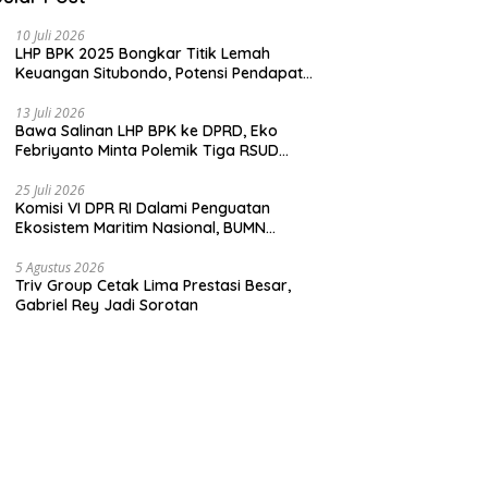
10 Juli 2026
LHP BPK 2025 Bongkar Titik Lemah
Keuangan Situbondo, Potensi Pendapatan
Belum Maksimal
13 Juli 2026
Bawa Salinan LHP BPK ke DPRD, Eko
Febriyanto Minta Polemik Tiga RSUD
Diselesaikan Berdasarkan Data, Bukan
Opini
25 Juli 2026
Komisi VI DPR RI Dalami Penguatan
Ekosistem Maritim Nasional, BUMN
Strategis Dikumpulkan di Pelindo
Surabaya
5 Agustus 2026
Triv Group Cetak Lima Prestasi Besar,
Gabriel Rey Jadi Sorotan