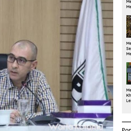
Me
Me
M
Se
Me
Di
M
Kh
Le
Pop