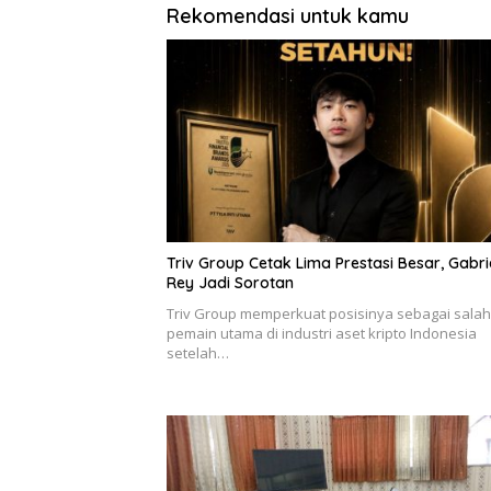
Rekomendasi untuk kamu
Triv Group Cetak Lima Prestasi Besar, Gabri
Rey Jadi Sorotan
Triv Group memperkuat posisinya sebagai salah
pemain utama di industri aset kripto Indonesia
setelah…