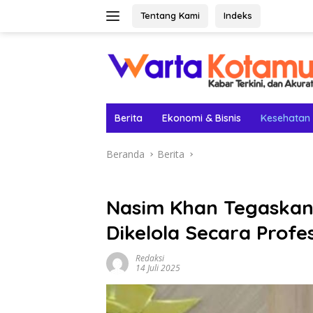
Langsung
Tentang Kami
Indeks
ke
konten
Berita
Ekonomi & Bisnis
Kesehatan
Beranda
Berita
Nasim Khan Tegaskan
Dikelola Secara Profe
Redaksi
14 Juli 2025