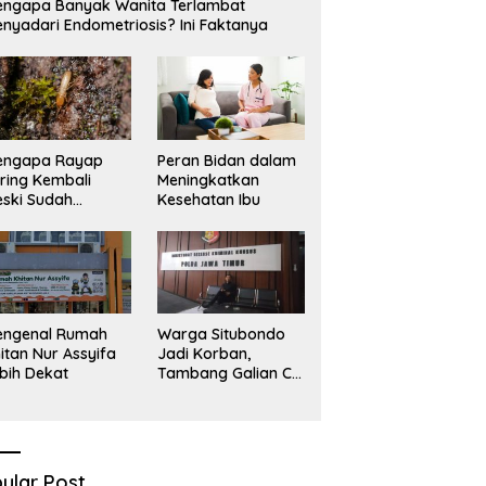
ngapa Banyak Wanita Terlambat
nyadari Endometriosis? Ini Faktanya
engapa Rayap
Peran Bidan dalam
ring Kembali
Meningkatkan
ski Sudah
Kesehatan Ibu
basmi?
engenal Rumah
Warga Situbondo
itan Nur Assyifa
Jadi Korban,
bih Dekat
Tambang Galian C
Infrastruktur Rusak
Sawah Milik warga
terdampak, Air, dan
Kesehatan warga
terimbas
ular Post