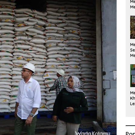
Me
Me
M
Se
Me
Di
M
Kh
Le
Pop