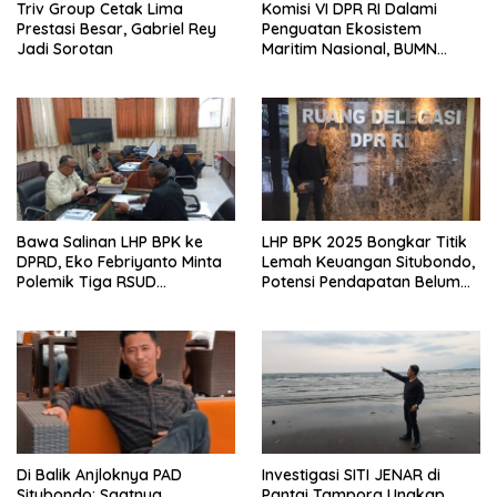
Triv Group Cetak Lima
Komisi VI DPR RI Dalami
Prestasi Besar, Gabriel Rey
Penguatan Ekosistem
Jadi Sorotan
Maritim Nasional, BUMN
Strategis Dikumpulkan di
Pelindo Surabaya
Bawa Salinan LHP BPK ke
LHP BPK 2025 Bongkar Titik
DPRD, Eko Febriyanto Minta
Lemah Keuangan Situbondo,
Polemik Tiga RSUD
Potensi Pendapatan Belum
Diselesaikan Berdasarkan
Maksimal
Data, Bukan Opini
Di Balik Anjloknya PAD
Investigasi SITI JENAR di
Situbondo: Saatnya
Pantai Tampora Ungkap