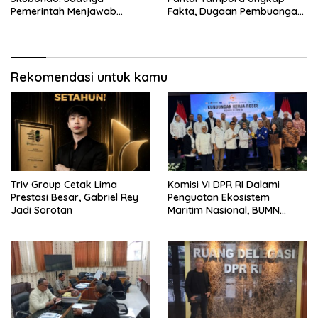
Pemerintah Menjawab
Fakta, Dugaan Pembuangan
dengan Data, Bukan
Limbah Disebut Hoaks
Sekadar Narasi.
Rekomendasi untuk kamu
Triv Group Cetak Lima
Komisi VI DPR RI Dalami
Prestasi Besar, Gabriel Rey
Penguatan Ekosistem
Jadi Sorotan
Maritim Nasional, BUMN
Strategis Dikumpulkan di
Pelindo Surabaya