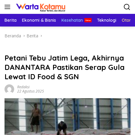
Langsung
ke
konten
Berita
Ekonomi & Bisnis
Kesehatan
Teknologi
Otomo
Beranda
Berita
Petani Tebu Jatim Lega, Akhirnya
DANANTARA Pastikan Serap Gula
Lewat ID Food & SGN
Redaksi
22 Agustus 2025