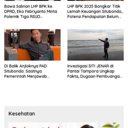
Bawa Salinan LHP BPK ke
LHP BPK 2025 Bongkar Titik
DPRD, Eko Febriyanto Minta
Lemah Keuangan Situbondo,
Polemik Tiga RSUD
Potensi Pendapatan Belum
Diselesaikan Berdasarkan
Maksimal
Data, Bukan Opini
Di Balik Anjloknya PAD
Investigasi SITI JENAR di
Situbondo: Saatnya
Pantai Tampora Ungkap
Pemerintah Menjawab
Fakta, Dugaan Pembuangan
dengan Data, Bukan
Limbah Disebut Hoaks
Sekadar Narasi.
Kesehatan