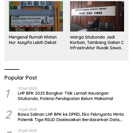
Mengenal Rumah Khitan
Warga Situbondo Jadi
Nur Assyifa Lebih Dekat
Korban, Tambang Galian C
Infrastruktur Rusak Sawah
Milik warga terdampak,
Air, dan Kesehatan warga
terimbas
Popular Post
1
10 Juli 2026
LHP BPK 2025 Bongkar Titik Lemah Keuangan
Situbondo, Potensi Pendapatan Belum Maksimal
2
13 Juli 2026
Bawa Salinan LHP BPK ke DPRD, Eko Febriyanto Minta
Polemik Tiga RSUD Diselesaikan Berdasarkan Data,
Bukan Opini
25 Juli 2026