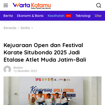
Langsung
ke
konten
Berita
Ekonomi & Bisnis
Kesehatan
Teknologi
Otomo
Beranda
Berita
Kejuaraan Open dan Festival
Karate Situbondo 2025 Jadi
Etalase Atlet Muda Jatim–Bali
Redaksi
13 Desember 2025