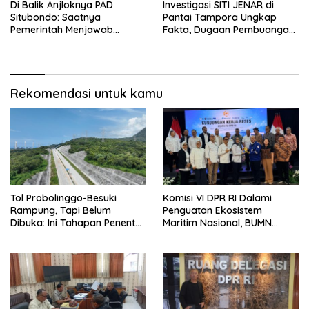
Di Balik Anjloknya PAD
Investigasi SITI JENAR di
Situbondo: Saatnya
Pantai Tampora Ungkap
Pemerintah Menjawab
Fakta, Dugaan Pembuangan
dengan Data, Bukan
Limbah Disebut Hoaks
Sekadar Narasi.
Rekomendasi untuk kamu
Tol Probolinggo-Besuki
Komisi VI DPR RI Dalami
Rampung, Tapi Belum
Penguatan Ekosistem
Dibuka: Ini Tahapan Penentu
Maritim Nasional, BUMN
Operasional.
Strategis Dikumpulkan di
Pelindo Surabaya