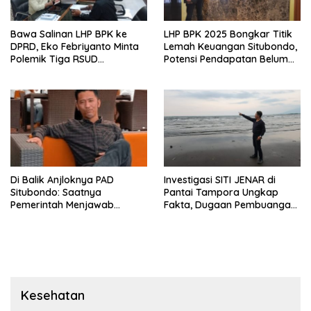
Bawa Salinan LHP BPK ke
LHP BPK 2025 Bongkar Titik
DPRD, Eko Febriyanto Minta
Lemah Keuangan Situbondo,
Polemik Tiga RSUD
Potensi Pendapatan Belum
Diselesaikan Berdasarkan
Maksimal
Data, Bukan Opini
Di Balik Anjloknya PAD
Investigasi SITI JENAR di
Situbondo: Saatnya
Pantai Tampora Ungkap
Pemerintah Menjawab
Fakta, Dugaan Pembuangan
dengan Data, Bukan
Limbah Disebut Hoaks
Sekadar Narasi.
Kesehatan