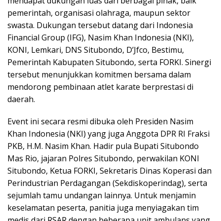
mendapat dukungan luas dari berbagai pihak, baik
pemerintah, organisasi olahraga, maupun sektor
swasta. Dukungan tersebut datang dari Indonesia
Financial Group (IFG), Nasim Khan Indonesia (NKI),
KONI, Lemkari, DNS Situbondo, D’Jfco, Bestimu,
Pemerintah Kabupaten Situbondo, serta FORKI. Sinergi
tersebut menunjukkan komitmen bersama dalam
mendorong pembinaan atlet karate berprestasi di
daerah.
Event ini secara resmi dibuka oleh Presiden Nasim
Khan Indonesia (NKI) yang juga Anggota DPR RI Fraksi
PKB, H.M. Nasim Khan. Hadir pula Bupati Situbondo
Mas Rio, jajaran Polres Situbondo, perwakilan KONI
Situbondo, Ketua FORKI, Sekretaris Dinas Koperasi dan
Perindustrian Perdagangan (Sekdiskoperindag), serta
sejumlah tamu undangan lainnya. Untuk menjamin
keselamatan peserta, panitia juga menyiagakan tim
medis dari RSAR dengan beberapa unit ambulans yang