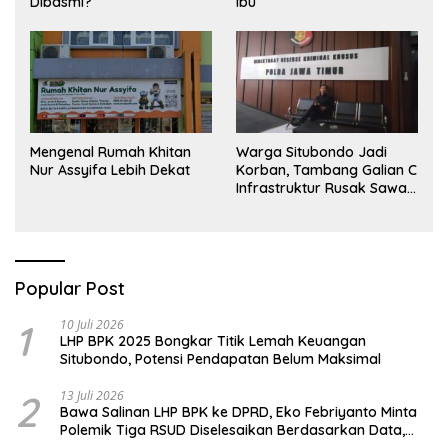
Dibasmi?
Ibu
Mengenal Rumah Khitan
Warga Situbondo Jadi
Nur Assyifa Lebih Dekat
Korban, Tambang Galian C
Infrastruktur Rusak Sawah
Milik warga terdampak,
Air, dan Kesehatan warga
terimbas
Popular Post
1
10 Juli 2026
LHP BPK 2025 Bongkar Titik Lemah Keuangan
Situbondo, Potensi Pendapatan Belum Maksimal
2
13 Juli 2026
Bawa Salinan LHP BPK ke DPRD, Eko Febriyanto Minta
Polemik Tiga RSUD Diselesaikan Berdasarkan Data,
Bukan Opini