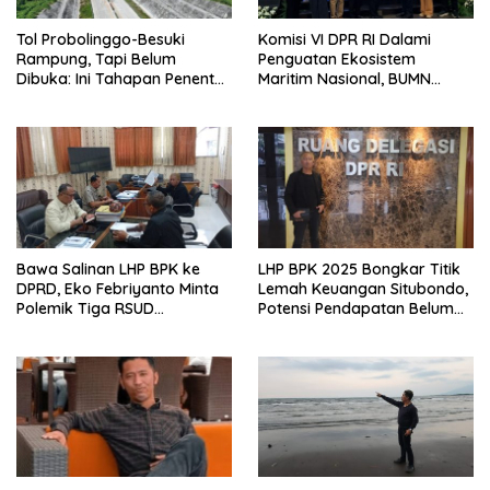
Tol Probolinggo-Besuki
Komisi VI DPR RI Dalami
Rampung, Tapi Belum
Penguatan Ekosistem
Dibuka: Ini Tahapan Penentu
Maritim Nasional, BUMN
Operasional.
Strategis Dikumpulkan di
Pelindo Surabaya
Bawa Salinan LHP BPK ke
LHP BPK 2025 Bongkar Titik
DPRD, Eko Febriyanto Minta
Lemah Keuangan Situbondo,
Polemik Tiga RSUD
Potensi Pendapatan Belum
Diselesaikan Berdasarkan
Maksimal
Data, Bukan Opini