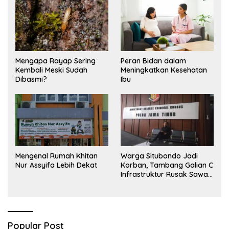
Mengapa Rayap Sering
Peran Bidan dalam
Kembali Meski Sudah
Meningkatkan Kesehatan
Dibasmi?
Ibu
Mengenal Rumah Khitan
Warga Situbondo Jadi
Nur Assyifa Lebih Dekat
Korban, Tambang Galian C
Infrastruktur Rusak Sawah
Milik warga terdampak,
Air, dan Kesehatan warga
terimbas
Popular Post