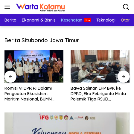
Langsung
ke
konten
Berita
Ekonomi & Bisnis
Kesehatan
Teknologi
Otomo
Berita Situbondo Jawa Timur
Komisi VI DPR RI Dalami
Bawa Salinan LHP BPK ke
Penguatan Ekosistem
DPRD, Eko Febriyanto Minta
Maritim Nasional, BUMN
Polemik Tiga RSUD
Strategis Dikumpulkan di
Diselesaikan Berdasarkan
Pelindo Surabaya
Data, Bukan Opini