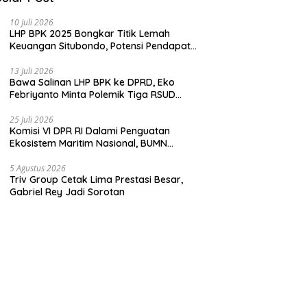
10 Juli 2026
LHP BPK 2025 Bongkar Titik Lemah
Keuangan Situbondo, Potensi Pendapatan
Belum Maksimal
13 Juli 2026
Bawa Salinan LHP BPK ke DPRD, Eko
Febriyanto Minta Polemik Tiga RSUD
Diselesaikan Berdasarkan Data, Bukan
Opini
25 Juli 2026
Komisi VI DPR RI Dalami Penguatan
Ekosistem Maritim Nasional, BUMN
Strategis Dikumpulkan di Pelindo
Surabaya
5 Agustus 2026
Triv Group Cetak Lima Prestasi Besar,
Gabriel Rey Jadi Sorotan