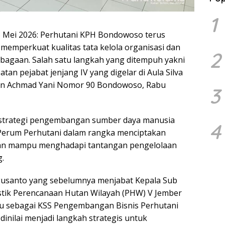
1
Mei 2026: Perhutani KPH Bondowoso terus
emperkuat kualitas tata kelola organisasi dan
2
mbagaan. Salah satu langkah yang ditempuh yakni
atan pejabat jenjang IV yang digelar di Aula Silva
lan Achmad Yani Nomor 90 Bondowoso, Rabu
3
i strategi pengembangan sumber daya manusia
4
 Perum Perhutani dalam rangka menciptakan
, dan mampu menghadapi tantangan pengelolaan
.
Agusanto yang sebelumnya menjabat Kepala Sub
istik Perencanaan Hutan Wilayah (PHW) V Jember
u sebagai KSS Pengembangan Bisnis Perhutani
nilai menjadi langkah strategis untuk