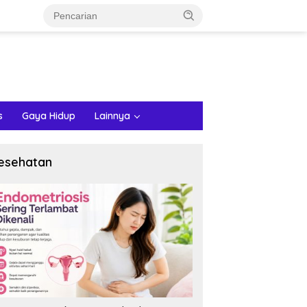
s
Gaya Hidup
Lainnya
esehatan