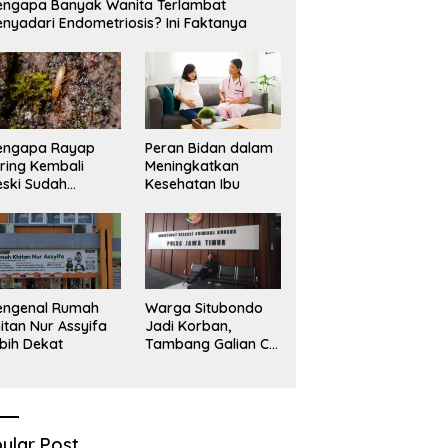
ngapa Banyak Wanita Terlambat
nyadari Endometriosis? Ini Faktanya
engapa Rayap
Peran Bidan dalam
ring Kembali
Meningkatkan
ski Sudah
Kesehatan Ibu
basmi?
engenal Rumah
Warga Situbondo
itan Nur Assyifa
Jadi Korban,
bih Dekat
Tambang Galian C
Infrastruktur Rusak
Sawah Milik warga
terdampak, Air, dan
Kesehatan warga
terimbas
ular Post