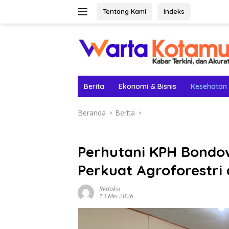
Langsung
Tentang Kami
Indeks
ke
konten
Berita
Ekonomi & Bisnis
Kesehatan
Beranda
Berita
Perhutani KPH Bondow
Perkuat Agroforestri
Redaksi
13 Mei 2026