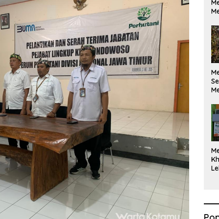
Me
Me
M
Se
Me
Di
M
Kh
Le
Pop