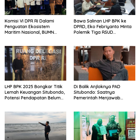
Komisi VI DPR RI Dalami
Bawa Salinan LHP BPK ke
Penguatan Ekosistem
DPRD, Eko Febriyanto Minta
Maritim Nasional, BUMN
Polemik Tiga RSUD
Strategis Dikumpulkan di
Diselesaikan Berdasarkan
Pelindo Surabaya
Data, Bukan Opini
LHP BPK 2025 Bongkar Titik
Di Balik Anjloknya PAD
Lemah Keuangan Situbondo,
Situbondo: Saatnya
Potensi Pendapatan Belum
Pemerintah Menjawab
Maksimal
dengan Data, Bukan
Sekadar Narasi.