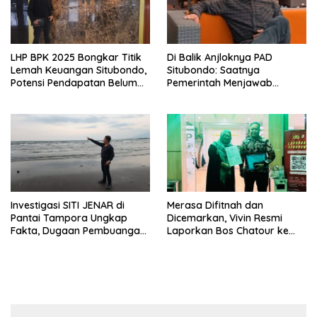
LHP BPK 2025 Bongkar Titik
Di Balik Anjloknya PAD
Lemah Keuangan Situbondo,
Situbondo: Saatnya
Potensi Pendapatan Belum
Pemerintah Menjawab
Maksimal
dengan Data, Bukan
Sekadar Narasi.
Investigasi SITI JENAR di
Merasa Difitnah dan
Pantai Tampora Ungkap
Dicemarkan, Vivin Resmi
Fakta, Dugaan Pembuangan
Laporkan Bos Chatour ke
Limbah Disebut Hoaks
Polda Jatim.