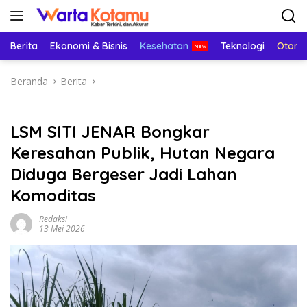
Langsung
ke
konten
Berita
Ekonomi & Bisnis
Kesehatan
Teknologi
Otomo
Beranda
Berita
LSM SITI JENAR Bongkar
Keresahan Publik, Hutan Negara
Diduga Bergeser Jadi Lahan
Komoditas
Redaksi
13 Mei 2026