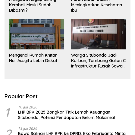
Kembali Meski Sudah
Meningkatkan Kesehatan
Dibasmi?
Ibu
Mengenal Rumah Khitan
Warga Situbondo Jadi
Nur Assyifa Lebih Dekat
Korban, Tambang Galian C
Infrastruktur Rusak Sawah
Milik warga terdampak,
Air, dan Kesehatan warga
terimbas
Popular Post
1
10 Juli 2026
LHP BPK 2025 Bongkar Titik Lemah Keuangan
Situbondo, Potensi Pendapatan Belum Maksimal
2
13 Juli 2026
Bawa Salinan LHP BPK ke DPRD, Eko Febriyanto Minta