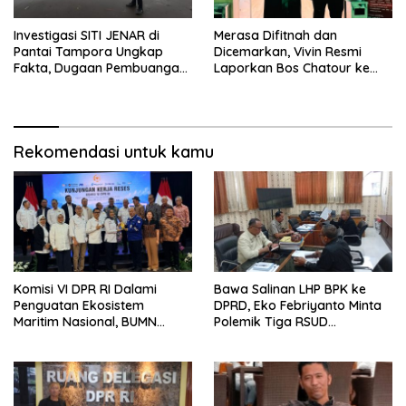
Investigasi SITI JENAR di
Merasa Difitnah dan
Pantai Tampora Ungkap
Dicemarkan, Vivin Resmi
Fakta, Dugaan Pembuangan
Laporkan Bos Chatour ke
Limbah Disebut Hoaks
Polda Jatim.
Rekomendasi untuk kamu
Komisi VI DPR RI Dalami
Bawa Salinan LHP BPK ke
Penguatan Ekosistem
DPRD, Eko Febriyanto Minta
Maritim Nasional, BUMN
Polemik Tiga RSUD
Strategis Dikumpulkan di
Diselesaikan Berdasarkan
Pelindo Surabaya
Data, Bukan Opini