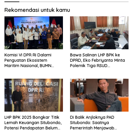
Rekomendasi untuk kamu
Komisi VI DPR RI Dalami
Bawa Salinan LHP BPK ke
Penguatan Ekosistem
DPRD, Eko Febriyanto Minta
Maritim Nasional, BUMN
Polemik Tiga RSUD
Strategis Dikumpulkan di
Diselesaikan Berdasarkan
Pelindo Surabaya
Data, Bukan Opini
LHP BPK 2025 Bongkar Titik
Di Balik Anjloknya PAD
Lemah Keuangan Situbondo,
Situbondo: Saatnya
Potensi Pendapatan Belum
Pemerintah Menjawab