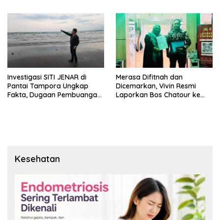
Maksimal
dengan Data, Bukan
Sekadar Narasi.
Investigasi SITI JENAR di
Merasa Difitnah dan
Pantai Tampora Ungkap
Dicemarkan, Vivin Resmi
Fakta, Dugaan Pembuangan
Laporkan Bos Chatour ke
Limbah Disebut Hoaks
Polda Jatim.
Kesehatan