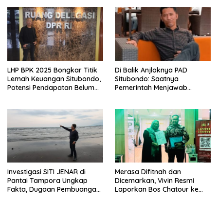
Pelindo Surabaya
Data, Bukan Opini
LHP BPK 2025 Bongkar Titik
Di Balik Anjloknya PAD
Lemah Keuangan Situbondo,
Situbondo: Saatnya
Potensi Pendapatan Belum
Pemerintah Menjawab
Maksimal
dengan Data, Bukan
Sekadar Narasi.
Investigasi SITI JENAR di
Merasa Difitnah dan
Pantai Tampora Ungkap
Dicemarkan, Vivin Resmi
Fakta, Dugaan Pembuangan
Laporkan Bos Chatour ke
Limbah Disebut Hoaks
Polda Jatim.