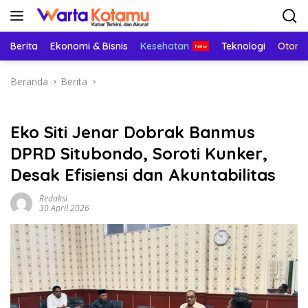
Langsung
ke
konten
Berita
Ekonomi & Bisnis
Kesehatan
Teknologi
Otomo
Beranda
Berita
Eko Siti Jenar Dobrak Banmus
DPRD Situbondo, Soroti Kunker,
Desak Efisiensi dan Akuntabilitas
Redaksi
30 April 2026