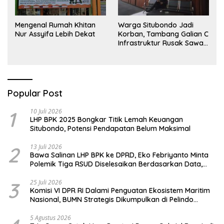
Mengenal Rumah Khitan
Warga Situbondo Jadi
Nur Assyifa Lebih Dekat
Korban, Tambang Galian C
Infrastruktur Rusak Sawah
Milik warga terdampak,
Air, dan Kesehatan warga
terimbas
Popular Post
1
10 Juli 2026
LHP BPK 2025 Bongkar Titik Lemah Keuangan
Situbondo, Potensi Pendapatan Belum Maksimal
2
13 Juli 2026
Bawa Salinan LHP BPK ke DPRD, Eko Febriyanto Minta
Polemik Tiga RSUD Diselesaikan Berdasarkan Data,
Bukan Opini
3
25 Juli 2026
Komisi VI DPR RI Dalami Penguatan Ekosistem Maritim
Nasional, BUMN Strategis Dikumpulkan di Pelindo
Surabaya
5 Agustus 2026