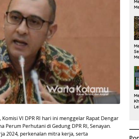
Me
Me
M
Se
Me
Di
M
Kh
Le
, Komisi VI DPR RI hari ini menggelar Rapat Dengar
a Perum Perhutani di Gedung DPR RI, Senayan.
a 2024, perkenalan mitra kerja, serta
Pop