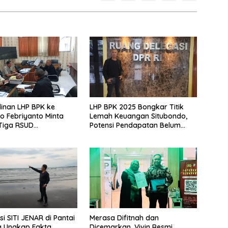
inan LHP BPK ke
LHP BPK 2025 Bongkar Titik
o Febriyanto Minta
Lemah Keuangan Situbondo,
Tiga RSUD
Potensi Pendapatan Belum
ikan Berdasarkan
Maksimal
kan Opini
si SITI JENAR di Pantai
Merasa Difitnah dan
 Ungkap Fakta,
Dicemarkan, Vivin Resmi