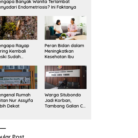
ngapa Banyak Wanita Terlambat
nyadari Endometriosis? Ini Faktanya
engapa Rayap
Peran Bidan dalam
ring Kembali
Meningkatkan
ski Sudah
Kesehatan Ibu
basmi?
engenal Rumah
Warga Situbondo
itan Nur Assyifa
Jadi Korban,
bih Dekat
Tambang Galian C
Infrastruktur Rusak
Sawah Milik warga
terdampak, Air, dan
Kesehatan warga
terimbas
ular Post