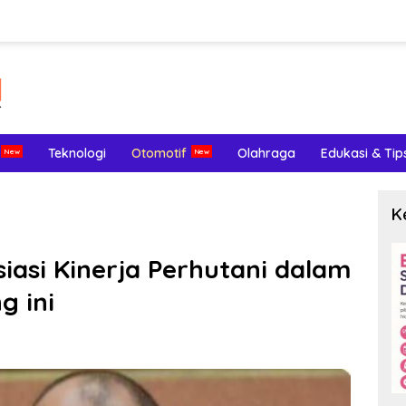
Teknologi
Otomotif
Olahraga
Edukasi & Tip
K
siasi Kinerja Perhutani dalam
g ini