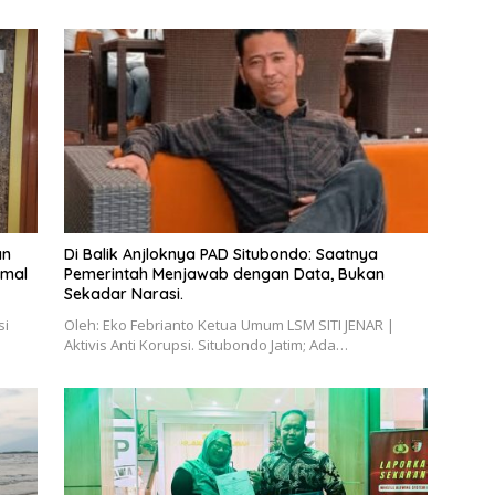
an
Di Balik Anjloknya PAD Situbondo: Saatnya
imal
Pemerintah Menjawab dengan Data, Bukan
Sekadar Narasi.
si
Oleh: Eko Febrianto Ketua Umum LSM SITI JENAR |
Aktivis Anti Korupsi. Situbondo Jatim; Ada…