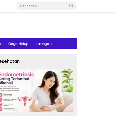
s
Gaya Hidup
Lainnya
esehatan