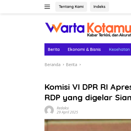
Langsung
Tentang Kami
Indeks
ke
konten
Berita
Ekonomi & Bisnis
Kesehatan
Beranda
Berita
Komisi VI DPR RI Apre
RDP yang digelar Sian
Redaksi
29 April 2025