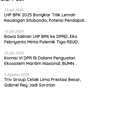
10 Juli 2026
LHP BPK 2025 Bongkar Titik Lemah
Keuangan Situbondo, Potensi Pendapatan
Belum Maksimal
13 Juli 2026
Bawa Salinan LHP BPK ke DPRD, Eko
Febriyanto Minta Polemik Tiga RSUD
Diselesaikan Berdasarkan Data, Bukan
Opini
25 Juli 2026
Komisi VI DPR RI Dalami Penguatan
Ekosistem Maritim Nasional, BUMN
Strategis Dikumpulkan di Pelindo
Surabaya
5 Agustus 2026
Triv Group Cetak Lima Prestasi Besar,
Gabriel Rey Jadi Sorotan