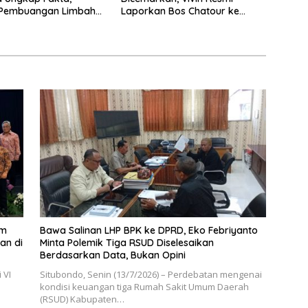
Pembuangan Limbah
Laporkan Bos Chatour ke
Hoaks
Polda Jatim.
em
Bawa Salinan LHP BPK ke DPRD, Eko Febriyanto
an di
Minta Polemik Tiga RSUD Diselesaikan
Berdasarkan Data, Bukan Opini
 VI
Situbondo, Senin (13/7/2026) – Perdebatan mengenai
kondisi keuangan tiga Rumah Sakit Umum Daerah
(RSUD) Kabupaten…