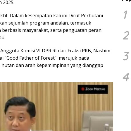
 2025.
1
tif. Dalam kesempatan kali ini Dirut Perhutani
an sejumlah program andalan, termasuk
an berbasis masyarakat, serta penguatan peran
2
au.
 Anggota Komisi VI DPR RI dari Fraksi PKB, Nashim
3
i “Good Father of Forest”, merujuk pada
m hutan dan arah kepemimpinan yang dianggap
4