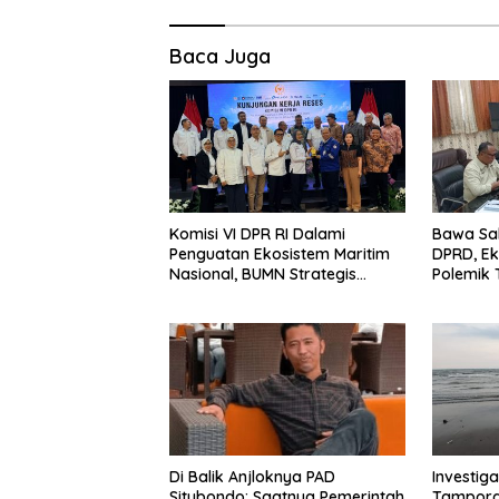
Baca Juga
Komisi VI DPR RI Dalami
Bawa Sal
Penguatan Ekosistem Maritim
DPRD, Ek
Nasional, BUMN Strategis
Polemik 
Dikumpulkan di Pelindo
Diselesa
Surabaya
Data, Bu
Di Balik Anjloknya PAD
Investiga
Situbondo: Saatnya Pemerintah
Tampora