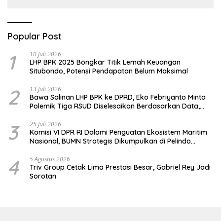
Air, dan Kesehatan warga
terimbas
Popular Post
1
10 Juli 2026
LHP BPK 2025 Bongkar Titik Lemah Keuangan
Situbondo, Potensi Pendapatan Belum Maksimal
2
13 Juli 2026
Bawa Salinan LHP BPK ke DPRD, Eko Febriyanto Minta
Polemik Tiga RSUD Diselesaikan Berdasarkan Data,
Bukan Opini
3
25 Juli 2026
Komisi VI DPR RI Dalami Penguatan Ekosistem Maritim
Nasional, BUMN Strategis Dikumpulkan di Pelindo
Surabaya
4
5 Agustus 2026
Triv Group Cetak Lima Prestasi Besar, Gabriel Rey Jadi
Sorotan