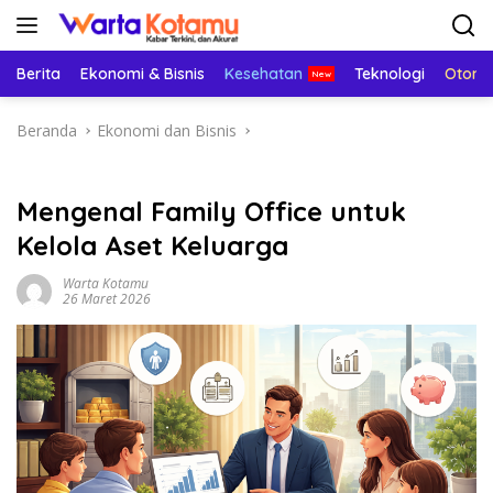
Langsung
ke
konten
Berita
Ekonomi & Bisnis
Kesehatan
Teknologi
Otomo
Beranda
Ekonomi dan Bisnis
Mengenal Family Office untuk
Kelola Aset Keluarga
Warta Kotamu
26 Maret 2026