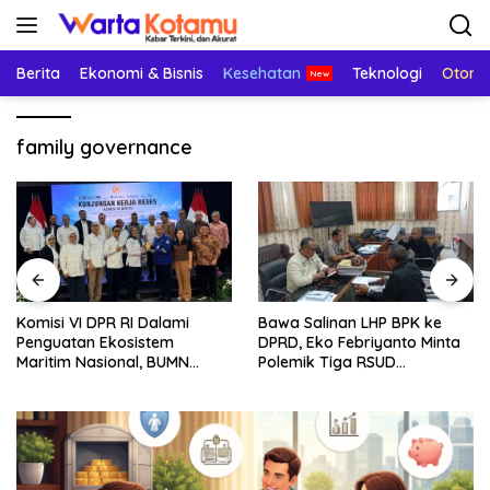
Langsung
ke
konten
Berita
Ekonomi & Bisnis
Kesehatan
Teknologi
Otomo
family governance
Komisi VI DPR RI Dalami
Bawa Salinan LHP BPK ke
Penguatan Ekosistem
DPRD, Eko Febriyanto Minta
Maritim Nasional, BUMN
Polemik Tiga RSUD
Strategis Dikumpulkan di
Diselesaikan Berdasarkan
Pelindo Surabaya
Data, Bukan Opini