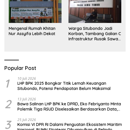
Mengenal Rumah Khitan
Warga Situbondo Jadi
Nur Assyifa Lebih Dekat
Korban, Tambang Galian C
Infrastruktur Rusak Sawah
Milik warga terdampak,
Air, dan Kesehatan warga
terimbas
Popular Post
1
10 Juli 2026
LHP BPK 2025 Bongkar Titik Lemah Keuangan
Situbondo, Potensi Pendapatan Belum Maksimal
2
13 Juli 2026
Bawa Salinan LHP BPK ke DPRD, Eko Febriyanto Minta
Polemik Tiga RSUD Diselesaikan Berdasarkan Data,
Bukan Opini
3
25 Juli 2026
Komisi VI DPR RI Dalami Penguatan Ekosistem Maritim
Nasional, BUMN Strategis Dikumpulkan di Pelindo