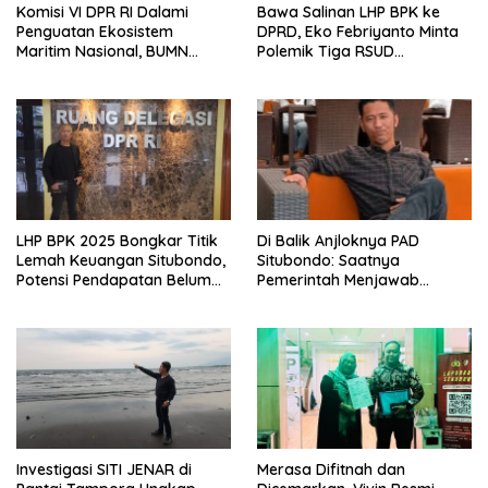
Komisi VI DPR RI Dalami
Bawa Salinan LHP BPK ke
Penguatan Ekosistem
DPRD, Eko Febriyanto Minta
Maritim Nasional, BUMN
Polemik Tiga RSUD
Strategis Dikumpulkan di
Diselesaikan Berdasarkan
Pelindo Surabaya
Data, Bukan Opini
LHP BPK 2025 Bongkar Titik
Di Balik Anjloknya PAD
Lemah Keuangan Situbondo,
Situbondo: Saatnya
Potensi Pendapatan Belum
Pemerintah Menjawab
Maksimal
dengan Data, Bukan
Sekadar Narasi.
Investigasi SITI JENAR di
Merasa Difitnah dan