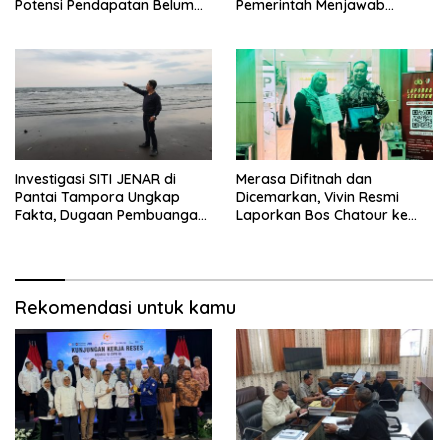
Potensi Pendapatan Belum
Pemerintah Menjawab
Maksimal
dengan Data, Bukan
Sekadar Narasi.
Investigasi SITI JENAR di
Merasa Difitnah dan
Pantai Tampora Ungkap
Dicemarkan, Vivin Resmi
Fakta, Dugaan Pembuangan
Laporkan Bos Chatour ke
Limbah Disebut Hoaks
Polda Jatim.
Rekomendasi untuk kamu