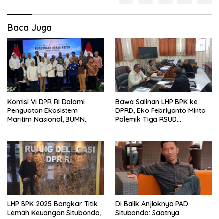
Baca Juga
Komisi VI DPR RI Dalami
Bawa Salinan LHP BPK ke
Penguatan Ekosistem
DPRD, Eko Febriyanto Minta
Maritim Nasional, BUMN
Polemik Tiga RSUD
Strategis Dikumpulkan di
Diselesaikan Berdasarkan
Pelindo Surabaya
Data, Bukan Opini
LHP BPK 2025 Bongkar Titik
Di Balik Anjloknya PAD
Lemah Keuangan Situbondo,
Situbondo: Saatnya