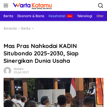
Langsung
ke
konten
Berita
Ekonomi & Bisnis
Kesehatan
Teknologi
Otomo
Beranda
Berita
Mas Pras Nahkodai KADIN
Situbondo 2025–2030, Siap
Sinergikan Dunia Usaha
Redaksi
29 Juli 2025