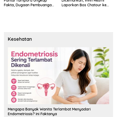
Pantai Tampora Ungkap
Dicemarkan, Vivin Resmi
Fakta, Dugaan Pembuangan
Laporkan Bos Chatour ke
Limbah Disebut Hoaks
Polda Jatim.
Kesehatan
Mengapa Banyak Wanita Terlambat Menyadari
Endometriosis? Ini Faktanya