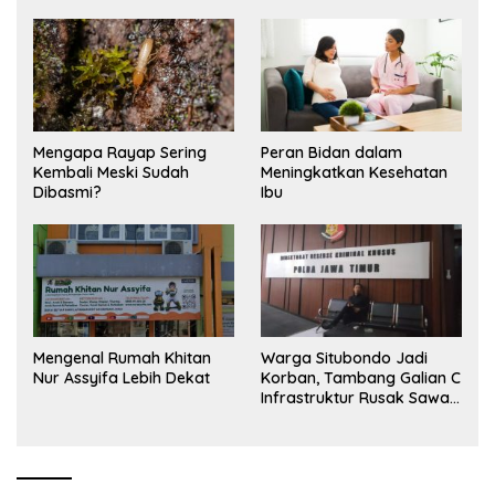
Mengapa Rayap Sering
Peran Bidan dalam
Kembali Meski Sudah
Meningkatkan Kesehatan
Dibasmi?
Ibu
Mengenal Rumah Khitan
Warga Situbondo Jadi
Nur Assyifa Lebih Dekat
Korban, Tambang Galian C
Infrastruktur Rusak Sawah
Milik warga terdampak,
Air, dan Kesehatan warga
terimbas