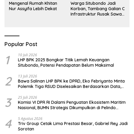
Mengenal Rumah Khitan
Warga Situbondo Jadi
Nur Assyifa Lebih Dekat
Korban, Tambang Galian C
Infrastruktur Rusak Sawah
Milik warga terdampak,
Air, dan Kesehatan warga
terimbas
Popular Post
1
10 Juli 2026
LHP BPK 2025 Bongkar Titik Lemah Keuangan
Situbondo, Potensi Pendapatan Belum Maksimal
2
13 Juli 2026
Bawa Salinan LHP BPK ke DPRD, Eko Febriyanto Minta
Polemik Tiga RSUD Diselesaikan Berdasarkan Data,
Bukan Opini
3
25 Juli 2026
Komisi VI DPR RI Dalami Penguatan Ekosistem Maritim
Nasional, BUMN Strategis Dikumpulkan di Pelindo
Surabaya
4
5 Agustus 2026
Triv Group Cetak Lima Prestasi Besar, Gabriel Rey Jadi
Sorotan