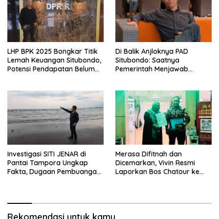
LHP BPK 2025 Bongkar Titik
Di Balik Anjloknya PAD
Lemah Keuangan Situbondo,
Situbondo: Saatnya
Potensi Pendapatan Belum
Pemerintah Menjawab
Maksimal
dengan Data, Bukan
Sekadar Narasi.
Investigasi SITI JENAR di
Merasa Difitnah dan
Pantai Tampora Ungkap
Dicemarkan, Vivin Resmi
Fakta, Dugaan Pembuangan
Laporkan Bos Chatour ke
Limbah Disebut Hoaks
Polda Jatim.
Rekomendasi untuk kamu