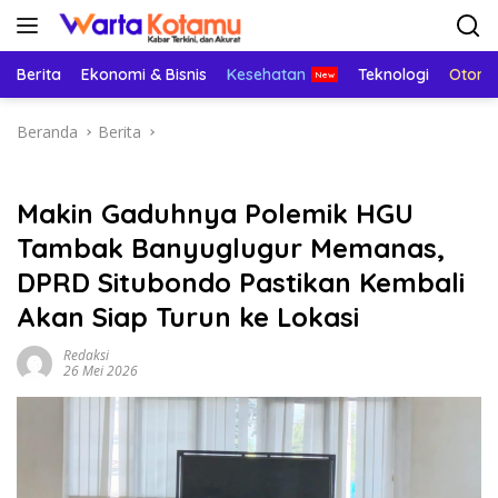
Langsung
ke
konten
Berita
Ekonomi & Bisnis
Kesehatan
Teknologi
Otomo
Beranda
Berita
Makin Gaduhnya Polemik HGU
Tambak Banyuglugur Memanas,
DPRD Situbondo Pastikan Kembali
Akan Siap Turun ke Lokasi
Redaksi
26 Mei 2026