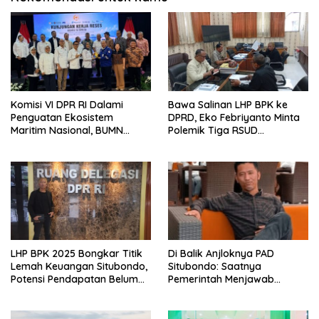
Komisi VI DPR RI Dalami
Bawa Salinan LHP BPK ke
Penguatan Ekosistem
DPRD, Eko Febriyanto Minta
Maritim Nasional, BUMN
Polemik Tiga RSUD
Strategis Dikumpulkan di
Diselesaikan Berdasarkan
Pelindo Surabaya
Data, Bukan Opini
LHP BPK 2025 Bongkar Titik
Di Balik Anjloknya PAD
Lemah Keuangan Situbondo,
Situbondo: Saatnya
Potensi Pendapatan Belum
Pemerintah Menjawab
Maksimal
dengan Data, Bukan
Sekadar Narasi.