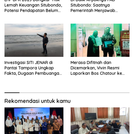
Lemah Keuangan Situbondo,
Situbondo: Saatnya
Potensi Pendapatan Belum
Pemerintah Menjawab
Maksimal
dengan Data, Bukan
Sekadar Narasi.
Investigasi SITI JENAR di
Merasa Difitnah dan
Pantai Tampora Ungkap
Dicemarkan, Vivin Resmi
Fakta, Dugaan Pembuangan
Laporkan Bos Chatour ke
Limbah Disebut Hoaks
Polda Jatim.
Rekomendasi untuk kamu