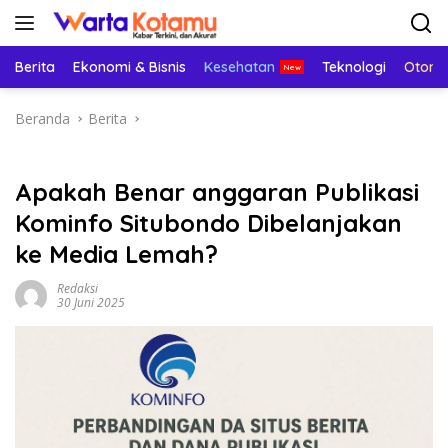
Langsung
ke
konten
Berita
Ekonomi & Bisnis
Kesehatan
Teknologi
Otomo
Beranda
Berita
Apakah Benar anggaran Publikasi
Kominfo Situbondo Dibelanjakan
ke Media Lemah?
Redaksi
30 Juni 2025