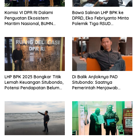
Komisi VI DPR RI Dalami
Bawa Salinan LHP BPK ke
Penguatan Ekosistem
DPRD, Eko Febriyanto Minta
Maritim Nasional, BUMN
Polemik Tiga RSUD
Strategis Dikumpulkan di
Diselesaikan Berdasarkan
Pelindo Surabaya
Data, Bukan Opini
LHP BPK 2025 Bongkar Titik
Di Balik Anjloknya PAD
Lemah Keuangan Situbondo,
Situbondo: Saatnya
Potensi Pendapatan Belum
Pemerintah Menjawab
Maksimal
dengan Data, Bukan
Sekadar Narasi.