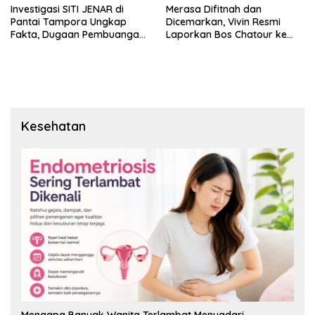
Investigasi SITI JENAR di
Merasa Difitnah dan
Pantai Tampora Ungkap
Dicemarkan, Vivin Resmi
Fakta, Dugaan Pembuangan
Laporkan Bos Chatour ke
Limbah Disebut Hoaks
Polda Jatim.
Kesehatan
Mengapa Banyak Wanita Terlambat Menyadari