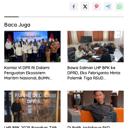
Baca Juga
Komisi VI DPR RI Dalami
Bawa Salinan LHP BPK ke
Penguatan Ekosistem
DPRD, Eko Febriyanto Minta
Maritim Nasional, BUMN
Polemik Tiga RSUD
Strategis Dikumpulkan di
Diselesaikan Berdasarkan
Pelindo Surabaya
Data, Bukan Opini
LHP BPK 2025 Bongkar Titik
Di Balik Anjloknya PAD