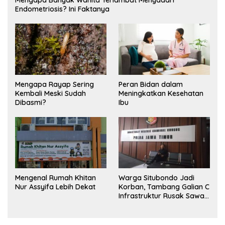
Endometriosis? Ini Faktanya
Mengapa Rayap Sering
Peran Bidan dalam
Kembali Meski Sudah
Meningkatkan Kesehatan
Dibasmi?
Ibu
Mengenal Rumah Khitan
Warga Situbondo Jadi
Nur Assyifa Lebih Dekat
Korban, Tambang Galian C
Infrastruktur Rusak Sawah
Milik warga terdampak,
Air, dan Kesehatan warga
terimbas