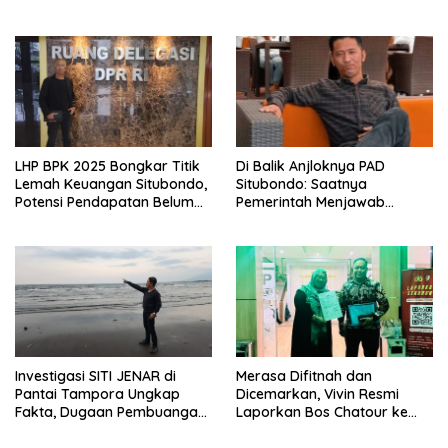
Strategis Dikumpulkan di
Diselesaikan Berdasarkan
Pelindo Surabaya
Data, Bukan Opini
LHP BPK 2025 Bongkar Titik
Di Balik Anjloknya PAD
Lemah Keuangan Situbondo,
Situbondo: Saatnya
Potensi Pendapatan Belum
Pemerintah Menjawab
Maksimal
dengan Data, Bukan
Sekadar Narasi.
Investigasi SITI JENAR di
Merasa Difitnah dan
Pantai Tampora Ungkap
Dicemarkan, Vivin Resmi
Fakta, Dugaan Pembuangan
Laporkan Bos Chatour ke
Limbah Disebut Hoaks
Polda Jatim.