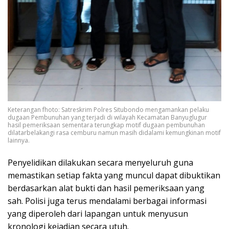
Keterangan fhoto: Satreskrim Polres Situbondo mengamankan pelaku
dugaan Pembunuhan yang terjadi di wilayah Kecamatan Banyuglugur
hasil pemeriksaan sementara terungkap motif dugaan pembunuhan
dilatarbelakangi rasa cemburu namun masih didalami kemungkinan motif
lainnya.
Penyelidikan dilakukan secara menyeluruh guna
memastikan setiap fakta yang muncul dapat dibuktikan
berdasarkan alat bukti dan hasil pemeriksaan yang
sah. Polisi juga terus mendalami berbagai informasi
yang diperoleh dari lapangan untuk menyusun
kronologi kejadian secara utuh.