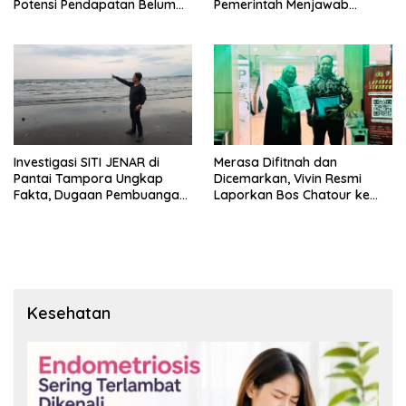
Potensi Pendapatan Belum
Pemerintah Menjawab
Maksimal
dengan Data, Bukan
Sekadar Narasi.
Investigasi SITI JENAR di
Merasa Difitnah dan
Pantai Tampora Ungkap
Dicemarkan, Vivin Resmi
Fakta, Dugaan Pembuangan
Laporkan Bos Chatour ke
Limbah Disebut Hoaks
Polda Jatim.
Kesehatan