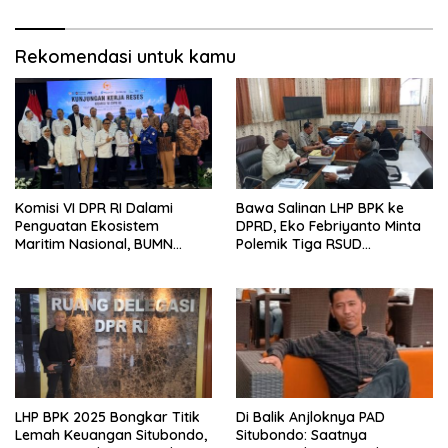
Rekomendasi untuk kamu
Komisi VI DPR RI Dalami
Bawa Salinan LHP BPK ke
Penguatan Ekosistem
DPRD, Eko Febriyanto Minta
Maritim Nasional, BUMN
Polemik Tiga RSUD
Strategis Dikumpulkan di
Diselesaikan Berdasarkan
Pelindo Surabaya
Data, Bukan Opini
LHP BPK 2025 Bongkar Titik
Di Balik Anjloknya PAD
Lemah Keuangan Situbondo,
Situbondo: Saatnya