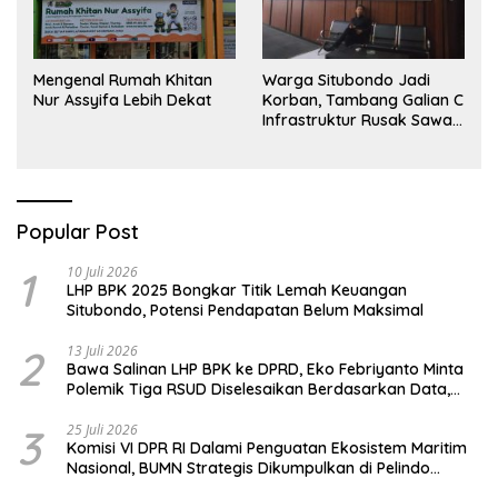
Mengenal Rumah Khitan
Warga Situbondo Jadi
Nur Assyifa Lebih Dekat
Korban, Tambang Galian C
Infrastruktur Rusak Sawah
Milik warga terdampak,
Air, dan Kesehatan warga
terimbas
Popular Post
1
10 Juli 2026
LHP BPK 2025 Bongkar Titik Lemah Keuangan
Situbondo, Potensi Pendapatan Belum Maksimal
2
13 Juli 2026
Bawa Salinan LHP BPK ke DPRD, Eko Febriyanto Minta
Polemik Tiga RSUD Diselesaikan Berdasarkan Data,
Bukan Opini
3
25 Juli 2026
Komisi VI DPR RI Dalami Penguatan Ekosistem Maritim
Nasional, BUMN Strategis Dikumpulkan di Pelindo
Surabaya