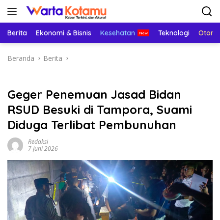
Langsung
ke
konten
Berita
Ekonomi & Bisnis
Kesehatan
Teknologi
Otomo
Beranda
Berita
Geger Penemuan Jasad Bidan
RSUD Besuki di Tampora, Suami
Diduga Terlibat Pembunuhan
Redaksi
7 Juni 2026