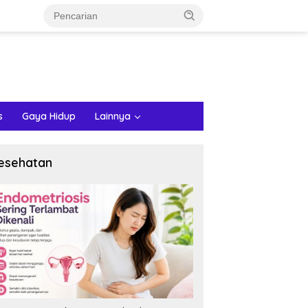
s
Gaya Hidup
Lainnya
esehatan