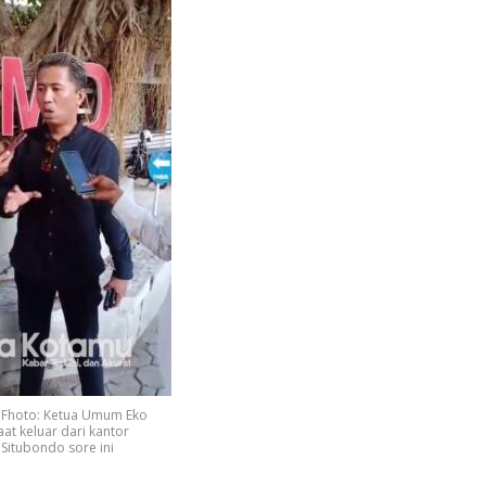
 Fhoto: Ketua Umum Eko
aat keluar dari kantor
 Situbondo sore ini