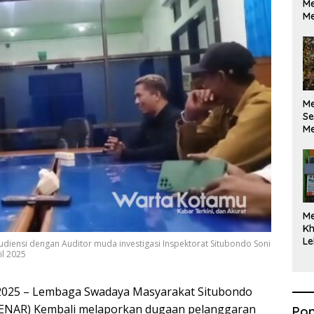
Me
Me
M
Se
Me
Di
M
Kh
Le
udiensi dengan Auditor muda investigasi Inspektorat Situbondo Soni
il 2025
 2025 – Lembaga Swadaya Masyarakat Situbondo
I JENAR) Kembali melaporkan dugaan pelanggaran
Pop