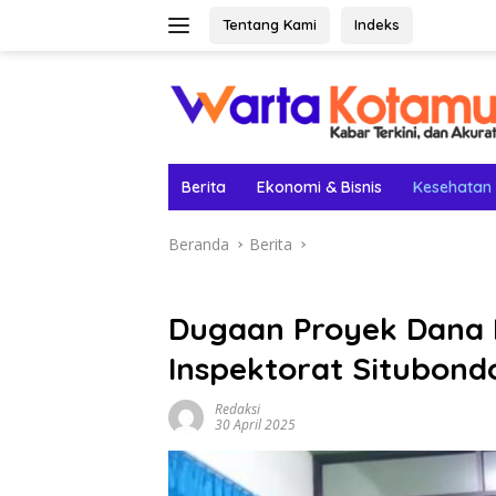
Langsung
Tentang Kami
Indeks
ke
konten
Berita
Ekonomi & Bisnis
Kesehatan
Beranda
Berita
Dugaan Proyek Dana D
Inspektorat Situbond
Redaksi
30 April 2025