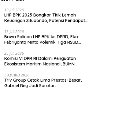
10 Juli 2026
LHP BPK 2025 Bongkar Titik Lemah
Keuangan Situbondo, Potensi Pendapatan
Belum Maksimal
13 Juli 2026
Bawa Salinan LHP BPK ke DPRD, Eko
Febriyanto Minta Polemik Tiga RSUD
Diselesaikan Berdasarkan Data, Bukan
Opini
25 Juli 2026
Komisi VI DPR RI Dalami Penguatan
Ekosistem Maritim Nasional, BUMN
Strategis Dikumpulkan di Pelindo
Surabaya
5 Agustus 2026
Triv Group Cetak Lima Prestasi Besar,
Gabriel Rey Jadi Sorotan