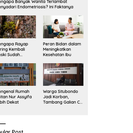
ngapa Banyak Wanita Terlambat
nyadari Endometriosis? Ini Faktanya
engapa Rayap
Peran Bidan dalam
ring Kembali
Meningkatkan
ski Sudah
Kesehatan Ibu
basmi?
engenal Rumah
Warga Situbondo
itan Nur Assyifa
Jadi Korban,
bih Dekat
Tambang Galian C
Infrastruktur Rusak
Sawah Milik warga
terdampak, Air, dan
Kesehatan warga
terimbas
ular Post