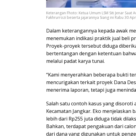
Keterangan Fhoto: Ketua Umum LSM Siti Jenar Saat A
Fakhrurrozi beserta jajarannya Siang ini Rabu 30 Apr
Dalam keterangannya kepada awak me
menemukan indikasi praktik jual beli 
Proyek-proyek tersebut diduga diberik
bertentangan dengan ketentuan bahwa 
melalui padat karya tunai.
“Kami menyerahkan beberapa bukti te
mencurigakan terkait proyek Dana Desa
menerima laporan, tetapi juga menindak
Salah satu contoh kasus yang disoroti 
Kecamatan Jangkar. Eko menjelaskan b
lebih dari Rp255 juta diduga tidak dil
Bahkan, terdapat pengakuan dari calo
dari dana yang digunakan untuk penger