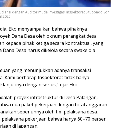
udiensi dengan Auditor muda investigasi Inspektorat Situbondo Soni
il 2025
dia, Eko menyampaikan bahwa pihaknya
proyek Dana Desa oleh oknum perangkat desa.
an kepada pihak ketiga secara kontraktual, yang
Dana Desa harus dikelola secara swakelola
muan yang menunjukkan adanya transaksi
. Kami berharap Inspektorat tidak hanya
lanjutinya dengan serius,” ujar Eko.
adalah proyek infrastruktur di Desa Palangan,
ahwa dua paket pekerjaan dengan total anggaran
aksanakan sepenuhnya oleh tim pelaksana desa.
n pelaksana pekerjaan bahwa hanya 60–70 persen
jaan di lapangan.