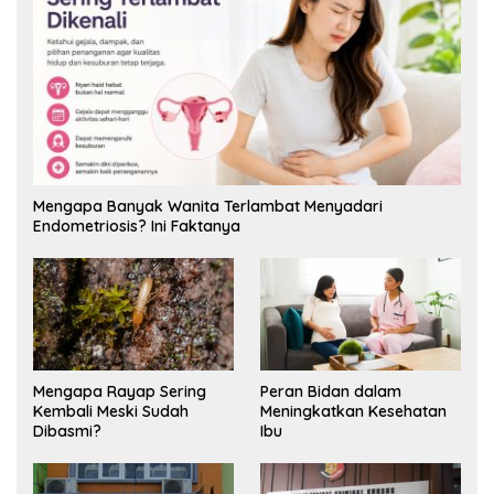
Mengapa Banyak Wanita Terlambat Menyadari
Endometriosis? Ini Faktanya
Mengapa Rayap Sering
Peran Bidan dalam
Kembali Meski Sudah
Meningkatkan Kesehatan
Dibasmi?
Ibu