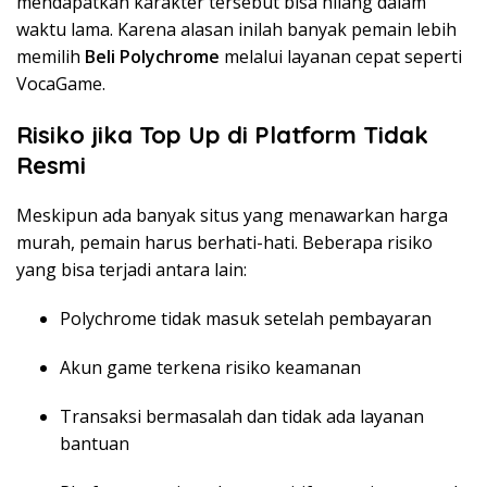
mendapatkan karakter tersebut bisa hilang dalam
waktu lama. Karena alasan inilah banyak pemain lebih
memilih
Beli Polychrome
melalui layanan cepat seperti
VocaGame.
Risiko jika Top Up di Platform Tidak
Resmi
Meskipun ada banyak situs yang menawarkan harga
murah, pemain harus berhati-hati. Beberapa risiko
yang bisa terjadi antara lain:
Polychrome tidak masuk setelah pembayaran
Akun game terkena risiko keamanan
Transaksi bermasalah dan tidak ada layanan
bantuan