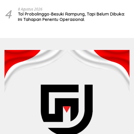
4
8 Agustus 2026
Tol Probolinggo-Besuki Rampung, Tapi Belum Dibuka:
Ini Tahapan Penentu Operasional.