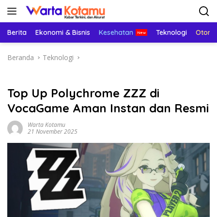
Langsung
ke
konten
Berita
Ekonomi & Bisnis
Kesehatan
Teknologi
Otomo
Beranda
Teknologi
Top Up Polychrome ZZZ di
VocaGame Aman Instan dan Resmi
Warta Kotamu
21 November 2025