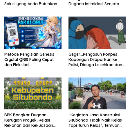
Solusi yang Anda Butuhkan
Dugaan Intimidasi Senjata
Api di Konflik HGU Situbondo
Metode Pengisian Genesis
Geger,,,Pengasuh Ponpes
Crystal QRIS Paling Cepat
Kapongan Dilaporkan ke
dan Fleksibel
Polisi, Diduga Lecehkan dan
Bawa Kabur Santrinya
BPK Bongkar Dugaan
“Kegiatan Jasa Konstruksi
Kerugian Proyek, Relasi
Situbondo Tidak Naik Kelas
Rekanan dan Kekuasaan
Tapi Turun Kelas”, Temuan