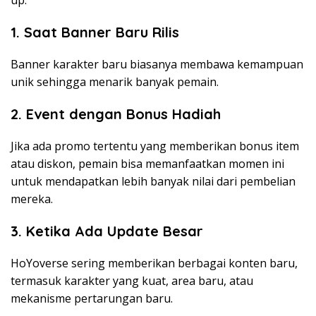
1. Saat Banner Baru Rilis
Banner karakter baru biasanya membawa kemampuan
unik sehingga menarik banyak pemain.
2. Event dengan Bonus Hadiah
Jika ada promo tertentu yang memberikan bonus item
atau diskon, pemain bisa memanfaatkan momen ini
untuk mendapatkan lebih banyak nilai dari pembelian
mereka.
3. Ketika Ada Update Besar
HoYoverse sering memberikan berbagai konten baru,
termasuk karakter yang kuat, area baru, atau
mekanisme pertarungan baru.