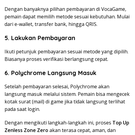
Dengan banyaknya pilihan pembayaran di VocaGame,
pemain dapat memilih metode sesuai kebutuhan. Mulai
dari e-wallet, transfer bank, hingga QRIS.
5. Lakukan Pembayaran
Ikuti petunjuk pembayaran sesuai metode yang dipilih.
Biasanya proses verifikasi berlangsung cepat.
6. Polychrome Langsung Masuk
Setelah pembayaran selesai, Polychrome akan
langsung masuk melalui sistem. Pemain bisa mengecek
kotak surat (mail) di game jika tidak langsung terlihat
pada saat login.
Dengan mengikuti langkah-langkah ini, proses
Top Up
Zenless Zone Zero
akan terasa cepat, aman, dan