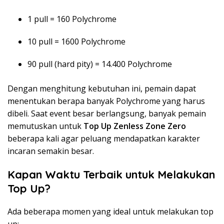
1 pull = 160 Polychrome
10 pull = 1600 Polychrome
90 pull (hard pity) = 14.400 Polychrome
Dengan menghitung kebutuhan ini, pemain dapat
menentukan berapa banyak Polychrome yang harus
dibeli. Saat event besar berlangsung, banyak pemain
memutuskan untuk
Top Up Zenless Zone Zero
beberapa kali agar peluang mendapatkan karakter
incaran semakin besar.
Kapan Waktu Terbaik untuk Melakukan
Top Up?
Ada beberapa momen yang ideal untuk melakukan top
up: