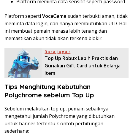
Platform meminta data sensitif seperti password
Platform seperti
VocaGame
sudah terbukti aman, tidak
meminta data login, dan hanya membutuhkan UID. Hal
ini membuat pemain merasa lebih tenang dan
memastikan akun tidak akan terkena blokir.
Baca juga :
Top Up Robux Lebih Praktis dan
Gunakan Gift Card untuk Belanja
Item
Tips Menghitung Kebutuhan
Polychrome sebelum Top Up
Sebelum melakukan top up, pemain sebaiknya
mengetahui jumlah Polychrome yang dibutuhkan
untuk banner tertentu. Contoh perhitungan
sederhana: