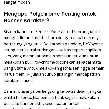
sangat mudah.
Mengapa Polychrome Penting untuk
Banner Karakter?
Sistem banner di Zenless Zone Zero dirancang untuk
menghadirkan karakter baru dengan visual dan gaya
bertarung yang unik. Dalam setiap update, HoYoverse
sering merilis trailer dengan kualitas seperti cuplikan
Film
, yang membuat pemain semakin tertarik untuk
melakukan pull. Polychrome digunakan sebagai mata
uang utama untuk melakukan gacha, sehingga pemain
harus memiliki jumlah cukup jika ingin mendapatkan
karakter limited.
Banner biasanya berlangsung terbatas dalam jangka
waktu tertentu. Jika pemain tidak segera melakukan
pull saat banner aktif, kesempatan untuk