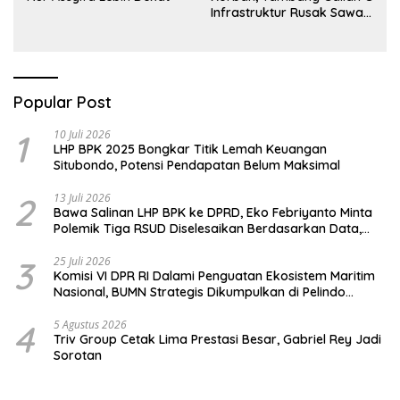
Infrastruktur Rusak Sawah
Milik warga terdampak,
Air, dan Kesehatan warga
terimbas
Popular Post
1
10 Juli 2026
LHP BPK 2025 Bongkar Titik Lemah Keuangan
Situbondo, Potensi Pendapatan Belum Maksimal
2
13 Juli 2026
Bawa Salinan LHP BPK ke DPRD, Eko Febriyanto Minta
Polemik Tiga RSUD Diselesaikan Berdasarkan Data,
Bukan Opini
3
25 Juli 2026
Komisi VI DPR RI Dalami Penguatan Ekosistem Maritim
Nasional, BUMN Strategis Dikumpulkan di Pelindo
Surabaya
4
5 Agustus 2026
Triv Group Cetak Lima Prestasi Besar, Gabriel Rey Jadi
Sorotan