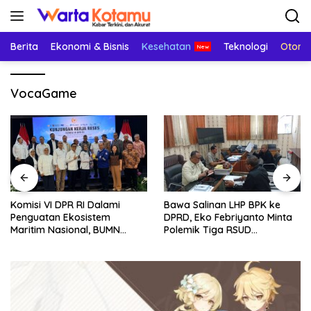
Langsung
ke
konten
Berita
Ekonomi & Bisnis
Kesehatan
Teknologi
Otomo
VocaGame
Komisi VI DPR RI Dalami
Bawa Salinan LHP BPK ke
Penguatan Ekosistem
DPRD, Eko Febriyanto Minta
Maritim Nasional, BUMN
Polemik Tiga RSUD
Strategis Dikumpulkan di
Diselesaikan Berdasarkan
Pelindo Surabaya
Data, Bukan Opini