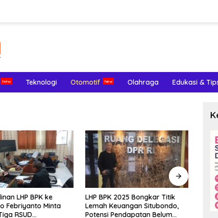
Teknologi
Otomotif
Olahraga
Edukasi & Tip
K
inan LHP BPK ke
LHP BPK 2025 Bongkar Titik
Meng
o Febriyanto Minta
Lemah Keuangan Situbondo,
Terl
Tiga RSUD
Potensi Pendapatan Belum
Endom