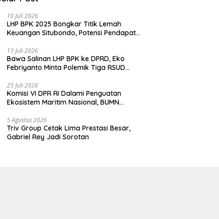
10 Juli 2026
LHP BPK 2025 Bongkar Titik Lemah
Keuangan Situbondo, Potensi Pendapatan
Belum Maksimal
13 Juli 2026
Bawa Salinan LHP BPK ke DPRD, Eko
Febriyanto Minta Polemik Tiga RSUD
Diselesaikan Berdasarkan Data, Bukan
Opini
25 Juli 2026
Komisi VI DPR RI Dalami Penguatan
Ekosistem Maritim Nasional, BUMN
Strategis Dikumpulkan di Pelindo
Surabaya
5 Agustus 2026
Triv Group Cetak Lima Prestasi Besar,
Gabriel Rey Jadi Sorotan