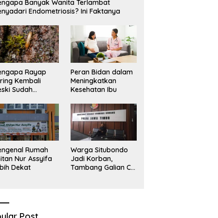
ngapa Banyak Wanita Terlambat
Sekadar Narasi.
D
nyadari Endometriosis? Ini Faktanya
engapa Rayap
Peran Bidan dalam
ring Kembali
Meningkatkan
ski Sudah
Kesehatan Ibu
basmi?
engenal Rumah
Warga Situbondo
itan Nur Assyifa
Jadi Korban,
bih Dekat
Tambang Galian C
Infrastruktur Rusak
Sawah Milik warga
terdampak, Air, dan
Kesehatan warga
terimbas
ular Post