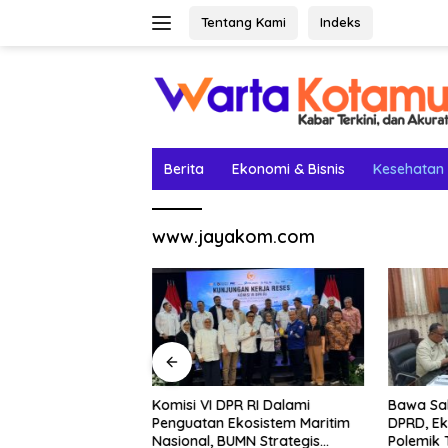
Langsung
Tentang Kami
Indeks
ke
konten
Berita
Ekonomi & Bisnis
Kesehatan
www.jayakom.com
etak Lima Prestasi
Komisi VI DPR RI Dalami
Bawa Sal
el Rey Jadi
Penguatan Ekosistem Maritim
DPRD, Ek
Nasional, BUMN Strategis
Polemik 