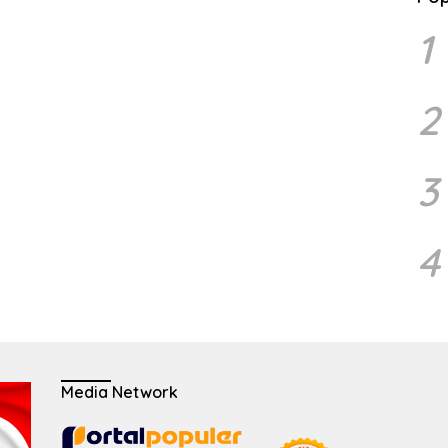
1
2
3
4
Media Network