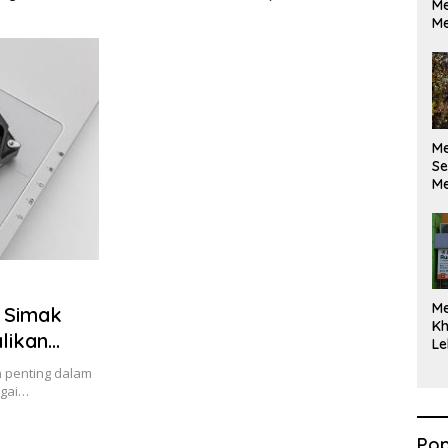
Me
ikan Berdasarkan
Maksimal
Me
kan Opini
M
Se
Me
Di
M
 Simak
Kh
likan
Le
 penting dalam
agai…
Pop