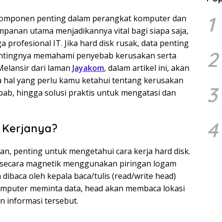
1
 komponen penting dalam perangkat komputer dan
mpanan utama menjadikannya vital bagi siapa saja,
 profesional IT. Jika hard disk rusak, data penting
2
 pentingnya memahami penyebab kerusakan serta
Melansir dari laman
Jayakom
, dalam artikel ini, akan
hal yang perlu kamu ketahui tentang kerusakan
3
ebab, hingga solusi praktis untuk mengatasi dan
4
a Kerjanya?
 penting untuk mengetahui cara kerja hard disk.
a secara magnetik menggunakan piringan logam
n dibaca oleh kepala baca/tulis (read/write head)
 komputer meminta data, head akan membaca lokasi
n informasi tersebut.