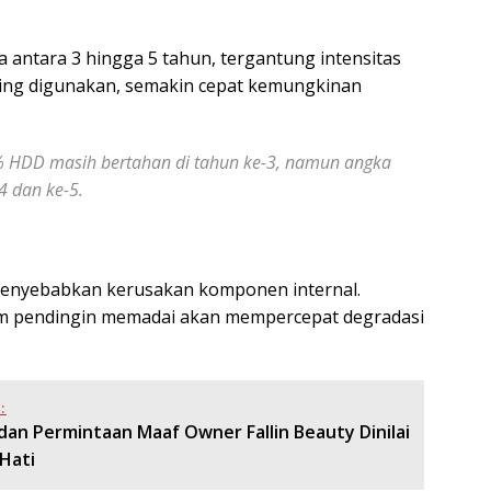
a antara 3 hingga 5 tahun, tergantung intensitas
ring digunakan, semakin cepat kemungkinan
% HDD masih bertahan di tahun ke-3, namun angka
4 dan ke-5.
 menyebabkan kerusakan komponen internal.
stem pendingin memadai akan mempercepat degradasi
:
i dan Permintaan Maaf Owner Fallin Beauty Dinilai
Hati