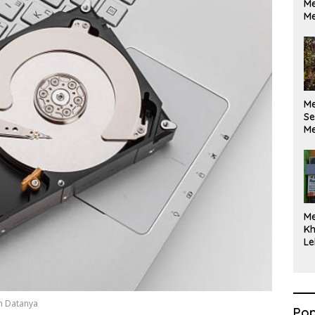
Me
Me
M
Se
Me
Di
M
Kh
Le
n Datanya
Pop