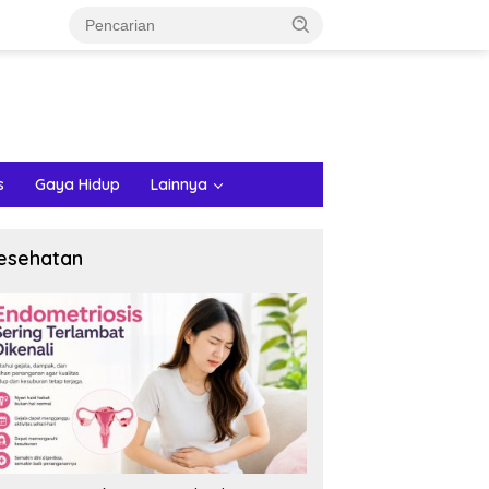
s
Gaya Hidup
Lainnya
esehatan