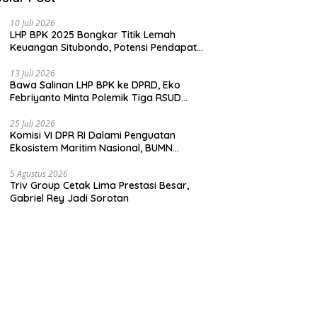
10 Juli 2026
LHP BPK 2025 Bongkar Titik Lemah
Keuangan Situbondo, Potensi Pendapatan
Belum Maksimal
13 Juli 2026
Bawa Salinan LHP BPK ke DPRD, Eko
Febriyanto Minta Polemik Tiga RSUD
Diselesaikan Berdasarkan Data, Bukan
Opini
25 Juli 2026
Komisi VI DPR RI Dalami Penguatan
Ekosistem Maritim Nasional, BUMN
Strategis Dikumpulkan di Pelindo
Surabaya
5 Agustus 2026
Triv Group Cetak Lima Prestasi Besar,
Gabriel Rey Jadi Sorotan