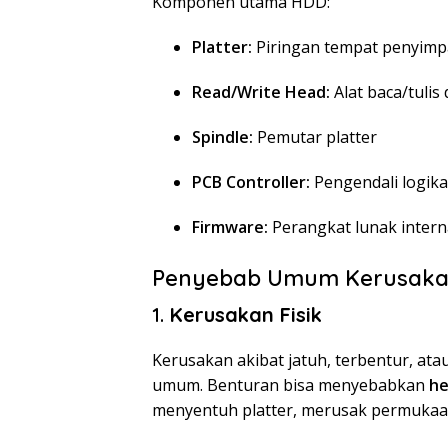
Komponen utama HDD:
Platter:
Piringan tempat penyimp
Read/Write Head:
Alat baca/tulis 
Spindle:
Pemutar platter
PCB Controller:
Pengendali logika 
Firmware:
Perangkat lunak intern
Penyebab Umum Kerusakan
1.
Kerusakan Fisik
Kerusakan akibat jatuh, terbentur, at
umum. Benturan bisa menyebabkan
he
menyentuh platter, merusak permukaa