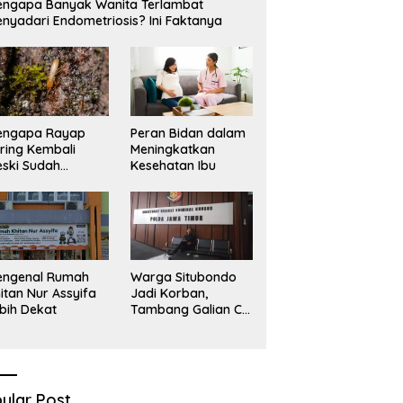
ngapa Banyak Wanita Terlambat
nyadari Endometriosis? Ini Faktanya
engapa Rayap
Peran Bidan dalam
ring Kembali
Meningkatkan
ski Sudah
Kesehatan Ibu
basmi?
engenal Rumah
Warga Situbondo
itan Nur Assyifa
Jadi Korban,
bih Dekat
Tambang Galian C
Infrastruktur Rusak
Sawah Milik warga
terdampak, Air, dan
Kesehatan warga
terimbas
ular Post