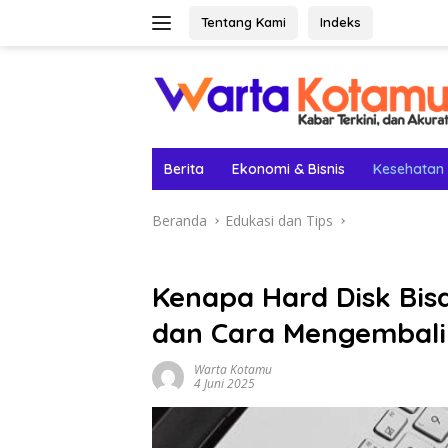
Langsung
Tentang Kami
Indeks
ke
konten
Berita
Ekonomi & Bisnis
Kesehatan
Beranda
Edukasi dan Tips
Kenapa Hard Disk Bi
dan Cara Mengembali
Warta Kotamu
4 Juni 2025