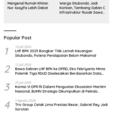
Mengenal Rumah Khitan
Warga Situbondo Jadi
Nur Assyifa Lebih Dekat
Korban, Tambang Galian C
Infrastruktur Rusak Sawah
Milik warga terdampak,
Air, dan Kesehatan warga
terimbas
Popular Post
1
10 Juli 2026
LHP BPK 2025 Bongkar Titik Lemah Keuangan
Situbondo, Potensi Pendapatan Belum Maksimal
2
13 Juli 2026
Bawa Salinan LHP BPK ke DPRD, Eko Febriyanto Minta
Polemik Tiga RSUD Diselesaikan Berdasarkan Data,
Bukan Opini
3
25 Juli 2026
Komisi VI DPR RI Dalami Penguatan Ekosistem Maritim
Nasional, BUMN Strategis Dikumpulkan di Pelindo
Surabaya
4
5 Agustus 2026
Triv Group Cetak Lima Prestasi Besar, Gabriel Rey Jadi
Sorotan