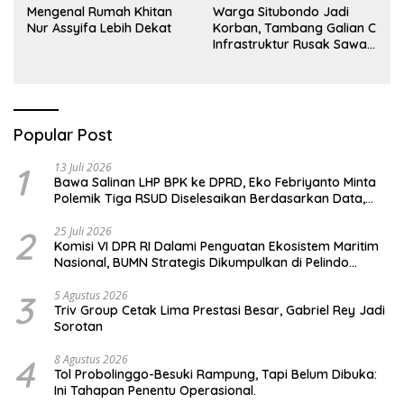
Mengenal Rumah Khitan
Warga Situbondo Jadi
Nur Assyifa Lebih Dekat
Korban, Tambang Galian C
Infrastruktur Rusak Sawah
Milik warga terdampak,
Air, dan Kesehatan warga
terimbas
Popular Post
1
13 Juli 2026
Bawa Salinan LHP BPK ke DPRD, Eko Febriyanto Minta
Polemik Tiga RSUD Diselesaikan Berdasarkan Data,
Bukan Opini
2
25 Juli 2026
Komisi VI DPR RI Dalami Penguatan Ekosistem Maritim
Nasional, BUMN Strategis Dikumpulkan di Pelindo
Surabaya
3
5 Agustus 2026
Triv Group Cetak Lima Prestasi Besar, Gabriel Rey Jadi
Sorotan
4
8 Agustus 2026
Tol Probolinggo-Besuki Rampung, Tapi Belum Dibuka:
Ini Tahapan Penentu Operasional.