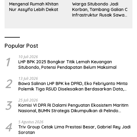
Mengenal Rumah Khitan
Warga Situbondo Jadi
Nur Assyifa Lebih Dekat
Korban, Tambang Galian C
Infrastruktur Rusak Sawah
Milik warga terdampak,
Air, dan Kesehatan warga
terimbas
Popular Post
1
10 Juli 2026
LHP BPK 2025 Bongkar Titik Lemah Keuangan
Situbondo, Potensi Pendapatan Belum Maksimal
2
13 Juli 2026
Bawa Salinan LHP BPK ke DPRD, Eko Febriyanto Minta
Polemik Tiga RSUD Diselesaikan Berdasarkan Data,
Bukan Opini
3
25 Juli 2026
Komisi VI DPR RI Dalami Penguatan Ekosistem Maritim
Nasional, BUMN Strategis Dikumpulkan di Pelindo
Surabaya
4
5 Agustus 2026
Triv Group Cetak Lima Prestasi Besar, Gabriel Rey Jadi
Sorotan