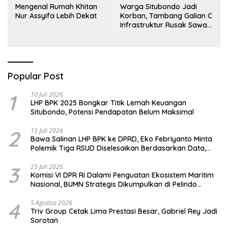
Mengenal Rumah Khitan
Warga Situbondo Jadi
Nur Assyifa Lebih Dekat
Korban, Tambang Galian C
Infrastruktur Rusak Sawah
Milik warga terdampak,
Air, dan Kesehatan warga
terimbas
Popular Post
1
10 Juli 2026
LHP BPK 2025 Bongkar Titik Lemah Keuangan
Situbondo, Potensi Pendapatan Belum Maksimal
2
13 Juli 2026
Bawa Salinan LHP BPK ke DPRD, Eko Febriyanto Minta
Polemik Tiga RSUD Diselesaikan Berdasarkan Data,
Bukan Opini
3
25 Juli 2026
Komisi VI DPR RI Dalami Penguatan Ekosistem Maritim
Nasional, BUMN Strategis Dikumpulkan di Pelindo
Surabaya
4
5 Agustus 2026
Triv Group Cetak Lima Prestasi Besar, Gabriel Rey Jadi
Sorotan