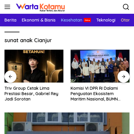
Langsung
ke
konten
Berita
Ekonomi & Bisnis
Kesehatan
Teknologi
Otomo
sunat anak Cianjur
Triv Group Cetak Lima
Komisi VI DPR RI Dalami
Prestasi Besar, Gabriel Rey
Penguatan Ekosistem
Jadi Sorotan
Maritim Nasional, BUMN
Strategis Dikumpulkan di
Pelindo Surabaya