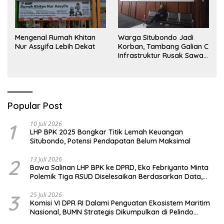
Warga Situbondo Jadi
Mengenal Rumah Khitan
Korban, Tambang Galian C
Nur Assyifa Lebih Dekat
Infrastruktur Rusak Sawah
Milik warga terdampak,
Air, dan Kesehatan warga
terimbas
Popular Post
1
10 Juli 2026
LHP BPK 2025 Bongkar Titik Lemah Keuangan
Situbondo, Potensi Pendapatan Belum Maksimal
2
13 Juli 2026
Bawa Salinan LHP BPK ke DPRD, Eko Febriyanto Minta
Polemik Tiga RSUD Diselesaikan Berdasarkan Data,
Bukan Opini
3
25 Juli 2026
Komisi VI DPR RI Dalami Penguatan Ekosistem Maritim
Nasional, BUMN Strategis Dikumpulkan di Pelindo
Surabaya