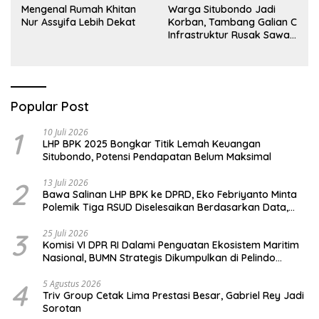
Mengenal Rumah Khitan
Warga Situbondo Jadi
Nur Assyifa Lebih Dekat
Korban, Tambang Galian C
Infrastruktur Rusak Sawah
Milik warga terdampak,
Air, dan Kesehatan warga
terimbas
Popular Post
1
10 Juli 2026
LHP BPK 2025 Bongkar Titik Lemah Keuangan
Situbondo, Potensi Pendapatan Belum Maksimal
2
13 Juli 2026
Bawa Salinan LHP BPK ke DPRD, Eko Febriyanto Minta
Polemik Tiga RSUD Diselesaikan Berdasarkan Data,
Bukan Opini
3
25 Juli 2026
Komisi VI DPR RI Dalami Penguatan Ekosistem Maritim
Nasional, BUMN Strategis Dikumpulkan di Pelindo
Surabaya
4
5 Agustus 2026
Triv Group Cetak Lima Prestasi Besar, Gabriel Rey Jadi
Sorotan