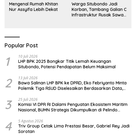
Mengenal Rumah Khitan
Warga Situbondo Jadi
Nur Assyifa Lebih Dekat
Korban, Tambang Galian C
Infrastruktur Rusak Sawah
Milik warga terdampak,
Air, dan Kesehatan warga
terimbas
Popular Post
1
10 Juli 2026
LHP BPK 2025 Bongkar Titik Lemah Keuangan
Situbondo, Potensi Pendapatan Belum Maksimal
2
13 Juli 2026
Bawa Salinan LHP BPK ke DPRD, Eko Febriyanto Minta
Polemik Tiga RSUD Diselesaikan Berdasarkan Data,
Bukan Opini
3
25 Juli 2026
Komisi VI DPR RI Dalami Penguatan Ekosistem Maritim
Nasional, BUMN Strategis Dikumpulkan di Pelindo
Surabaya
4
5 Agustus 2026
Triv Group Cetak Lima Prestasi Besar, Gabriel Rey Jadi
Sorotan