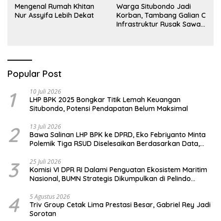
Mengenal Rumah Khitan
Warga Situbondo Jadi
Nur Assyifa Lebih Dekat
Korban, Tambang Galian C
Infrastruktur Rusak Sawah
Milik warga terdampak,
Air, dan Kesehatan warga
terimbas
Popular Post
1
10 Juli 2026
LHP BPK 2025 Bongkar Titik Lemah Keuangan
Situbondo, Potensi Pendapatan Belum Maksimal
2
13 Juli 2026
Bawa Salinan LHP BPK ke DPRD, Eko Febriyanto Minta
Polemik Tiga RSUD Diselesaikan Berdasarkan Data,
Bukan Opini
3
25 Juli 2026
Komisi VI DPR RI Dalami Penguatan Ekosistem Maritim
Nasional, BUMN Strategis Dikumpulkan di Pelindo
Surabaya
4
5 Agustus 2026
Triv Group Cetak Lima Prestasi Besar, Gabriel Rey Jadi
Sorotan