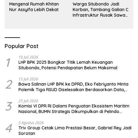
Mengenal Rumah Khitan
Warga Situbondo Jadi
Nur Assyifa Lebih Dekat
Korban, Tambang Galian C
Infrastruktur Rusak Sawah
Milik warga terdampak,
Air, dan Kesehatan warga
terimbas
Popular Post
1
10 Juli 2026
LHP BPK 2025 Bongkar Titik Lemah Keuangan
Situbondo, Potensi Pendapatan Belum Maksimal
2
13 Juli 2026
Bawa Salinan LHP BPK ke DPRD, Eko Febriyanto Minta
Polemik Tiga RSUD Diselesaikan Berdasarkan Data,
Bukan Opini
3
25 Juli 2026
Komisi VI DPR RI Dalami Penguatan Ekosistem Maritim
Nasional, BUMN Strategis Dikumpulkan di Pelindo
Surabaya
4
5 Agustus 2026
Triv Group Cetak Lima Prestasi Besar, Gabriel Rey Jadi
Sorotan