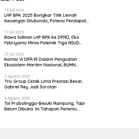
10 Juli 2026
LHP BPK 2025 Bongkar Titik Lemah
Keuangan Situbondo, Potensi Pendapatan
Belum Maksimal
13 Juli 2026
Bawa Salinan LHP BPK ke DPRD, Eko
Febriyanto Minta Polemik Tiga RSUD
Diselesaikan Berdasarkan Data, Bukan
Opini
25 Juli 2026
Komisi VI DPR RI Dalami Penguatan
Ekosistem Maritim Nasional, BUMN
Strategis Dikumpulkan di Pelindo
Surabaya
5 Agustus 2026
Triv Group Cetak Lima Prestasi Besar,
Gabriel Rey Jadi Sorotan
8 Agustus 2026
Tol Probolinggo-Besuki Rampung, Tapi
Belum Dibuka: Ini Tahapan Penentu
Operasional.