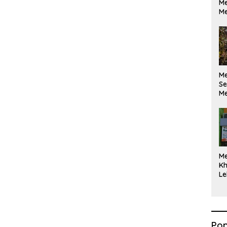
Me
Me
M
Se
Me
Di
M
Kh
Le
Pop