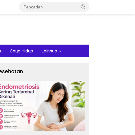
s
Gaya Hidup
Lainnya
esehatan