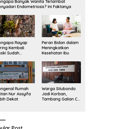
ngapa Banyak Wanita Terlambat
nyadari Endometriosis? Ini Faktanya
engapa Rayap
Peran Bidan dalam
ring Kembali
Meningkatkan
ski Sudah
Kesehatan Ibu
basmi?
engenal Rumah
Warga Situbondo
itan Nur Assyifa
Jadi Korban,
bih Dekat
Tambang Galian C
Infrastruktur Rusak
Sawah Milik warga
terdampak, Air, dan
Kesehatan warga
terimbas
ular Post