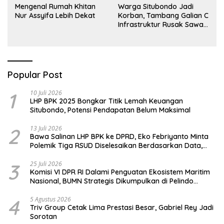
Mengenal Rumah Khitan
Warga Situbondo Jadi
Nur Assyifa Lebih Dekat
Korban, Tambang Galian C
Infrastruktur Rusak Sawah
Milik warga terdampak,
Air, dan Kesehatan warga
terimbas
Popular Post
1
10 Juli 2026
LHP BPK 2025 Bongkar Titik Lemah Keuangan
Situbondo, Potensi Pendapatan Belum Maksimal
2
13 Juli 2026
Bawa Salinan LHP BPK ke DPRD, Eko Febriyanto Minta
Polemik Tiga RSUD Diselesaikan Berdasarkan Data,
Bukan Opini
3
25 Juli 2026
Komisi VI DPR RI Dalami Penguatan Ekosistem Maritim
Nasional, BUMN Strategis Dikumpulkan di Pelindo
Surabaya
4
5 Agustus 2026
Triv Group Cetak Lima Prestasi Besar, Gabriel Rey Jadi
Sorotan