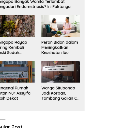
ngapa Banyak Wanita Terlambat
nyadari Endometriosis? Ini Faktanya
engapa Rayap
Peran Bidan dalam
ring Kembali
Meningkatkan
ski Sudah
Kesehatan Ibu
basmi?
engenal Rumah
Warga Situbondo
itan Nur Assyifa
Jadi Korban,
bih Dekat
Tambang Galian C
Infrastruktur Rusak
Sawah Milik warga
terdampak, Air, dan
Kesehatan warga
terimbas
ular Post