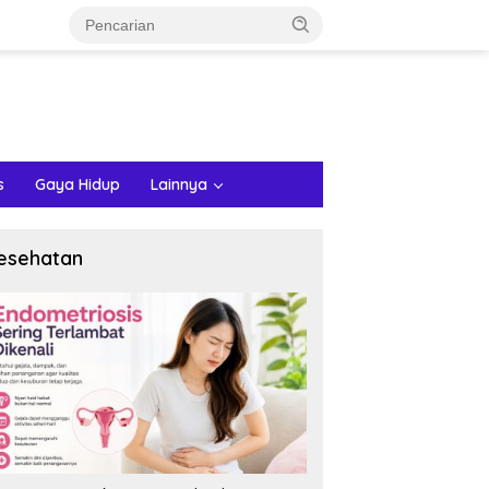
s
Gaya Hidup
Lainnya
esehatan