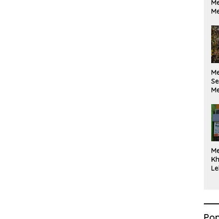
Me
Me
M
Se
Me
Di
M
Kh
Le
Pop