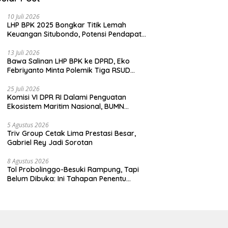
10 Juli 2026
LHP BPK 2025 Bongkar Titik Lemah
Keuangan Situbondo, Potensi Pendapatan
Belum Maksimal
13 Juli 2026
Bawa Salinan LHP BPK ke DPRD, Eko
Febriyanto Minta Polemik Tiga RSUD
Diselesaikan Berdasarkan Data, Bukan
Opini
25 Juli 2026
Komisi VI DPR RI Dalami Penguatan
Ekosistem Maritim Nasional, BUMN
Strategis Dikumpulkan di Pelindo
Surabaya
5 Agustus 2026
Triv Group Cetak Lima Prestasi Besar,
Gabriel Rey Jadi Sorotan
8 Agustus 2026
Tol Probolinggo-Besuki Rampung, Tapi
Belum Dibuka: Ini Tahapan Penentu
Operasional.