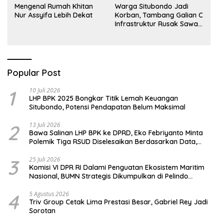
Mengenal Rumah Khitan
Warga Situbondo Jadi
Nur Assyifa Lebih Dekat
Korban, Tambang Galian C
Infrastruktur Rusak Sawah
Milik warga terdampak,
Air, dan Kesehatan warga
terimbas
Popular Post
1
10 Juli 2026
LHP BPK 2025 Bongkar Titik Lemah Keuangan
Situbondo, Potensi Pendapatan Belum Maksimal
2
13 Juli 2026
Bawa Salinan LHP BPK ke DPRD, Eko Febriyanto Minta
Polemik Tiga RSUD Diselesaikan Berdasarkan Data,
Bukan Opini
3
25 Juli 2026
Komisi VI DPR RI Dalami Penguatan Ekosistem Maritim
Nasional, BUMN Strategis Dikumpulkan di Pelindo
Surabaya
4
5 Agustus 2026
Triv Group Cetak Lima Prestasi Besar, Gabriel Rey Jadi
Sorotan