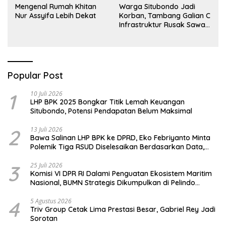
Mengenal Rumah Khitan
Warga Situbondo Jadi
Nur Assyifa Lebih Dekat
Korban, Tambang Galian C
Infrastruktur Rusak Sawah
Milik warga terdampak,
Air, dan Kesehatan warga
terimbas
Popular Post
1
10 Juli 2026
LHP BPK 2025 Bongkar Titik Lemah Keuangan
Situbondo, Potensi Pendapatan Belum Maksimal
2
13 Juli 2026
Bawa Salinan LHP BPK ke DPRD, Eko Febriyanto Minta
Polemik Tiga RSUD Diselesaikan Berdasarkan Data,
Bukan Opini
3
25 Juli 2026
Komisi VI DPR RI Dalami Penguatan Ekosistem Maritim
Nasional, BUMN Strategis Dikumpulkan di Pelindo
Surabaya
4
5 Agustus 2026
Triv Group Cetak Lima Prestasi Besar, Gabriel Rey Jadi
Sorotan