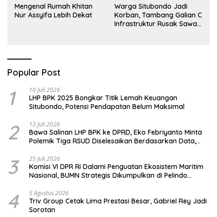
Mengenal Rumah Khitan
Warga Situbondo Jadi
Nur Assyifa Lebih Dekat
Korban, Tambang Galian C
Infrastruktur Rusak Sawah
Milik warga terdampak,
Air, dan Kesehatan warga
terimbas
Popular Post
1
10 Juli 2026
LHP BPK 2025 Bongkar Titik Lemah Keuangan
Situbondo, Potensi Pendapatan Belum Maksimal
2
13 Juli 2026
Bawa Salinan LHP BPK ke DPRD, Eko Febriyanto Minta
Polemik Tiga RSUD Diselesaikan Berdasarkan Data,
Bukan Opini
3
25 Juli 2026
Komisi VI DPR RI Dalami Penguatan Ekosistem Maritim
Nasional, BUMN Strategis Dikumpulkan di Pelindo
Surabaya
4
5 Agustus 2026
Triv Group Cetak Lima Prestasi Besar, Gabriel Rey Jadi
Sorotan