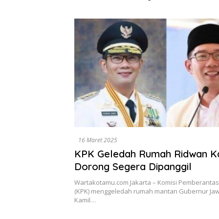
Dikumpulkan di Pelindo
Diselesa
Surabaya
Data, Bu
16 Maret 2025
KPK Geledah Rumah Ridwan Ka
Dorong Segera Dipanggil
Wartakotamu.com Jakarta – Komisi Pemberantas
(KPK) menggeledah rumah mantan Gubernur Jaw
Kamil…