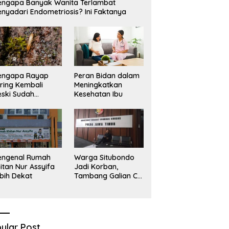
ngapa Banyak Wanita Terlambat
Sekadar Narasi.
D
nyadari Endometriosis? Ini Faktanya
engapa Rayap
Peran Bidan dalam
ring Kembali
Meningkatkan
ski Sudah
Kesehatan Ibu
basmi?
engenal Rumah
Warga Situbondo
itan Nur Assyifa
Jadi Korban,
bih Dekat
Tambang Galian C
Infrastruktur Rusak
Sawah Milik warga
terdampak, Air, dan
Kesehatan warga
terimbas
ular Post