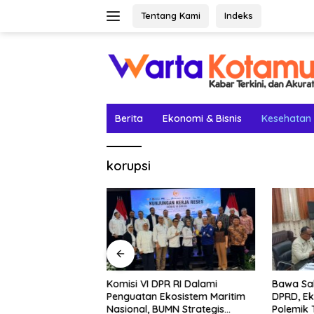
Langsung
Tentang Kami
Indeks
ke
konten
Berita
Ekonomi & Bisnis
Kesehatan
korupsi
etak Lima Prestasi
Komisi VI DPR RI Dalami
Bawa Sal
el Rey Jadi
Penguatan Ekosistem Maritim
DPRD, Ek
Nasional, BUMN Strategis
Polemik 