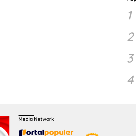
1
2
3
4
Media Network