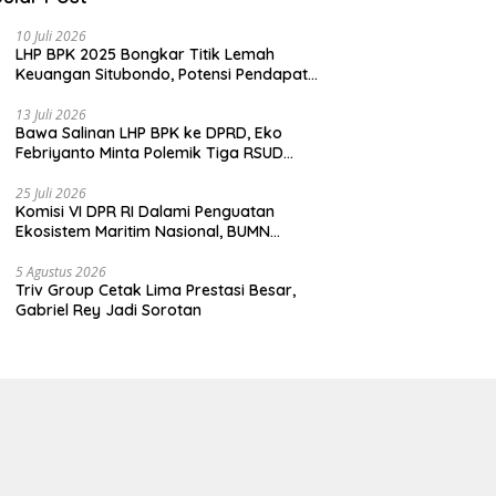
10 Juli 2026
LHP BPK 2025 Bongkar Titik Lemah
Keuangan Situbondo, Potensi Pendapatan
Belum Maksimal
13 Juli 2026
Bawa Salinan LHP BPK ke DPRD, Eko
Febriyanto Minta Polemik Tiga RSUD
Diselesaikan Berdasarkan Data, Bukan
Opini
25 Juli 2026
Komisi VI DPR RI Dalami Penguatan
Ekosistem Maritim Nasional, BUMN
Strategis Dikumpulkan di Pelindo
Surabaya
5 Agustus 2026
Triv Group Cetak Lima Prestasi Besar,
Gabriel Rey Jadi Sorotan