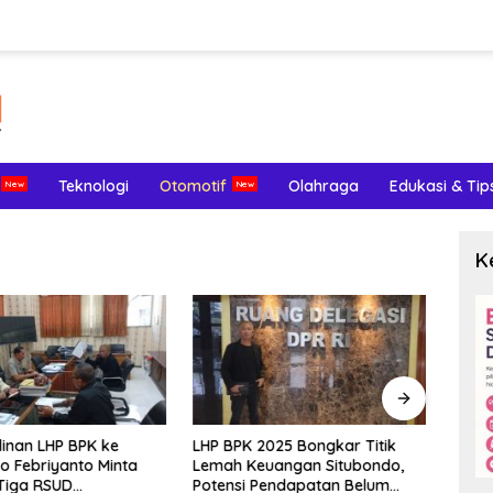
Teknologi
Otomotif
Olahraga
Edukasi & Tip
K
inan LHP BPK ke
LHP BPK 2025 Bongkar Titik
Meng
o Febriyanto Minta
Lemah Keuangan Situbondo,
Terl
Tiga RSUD
Potensi Pendapatan Belum
Endom