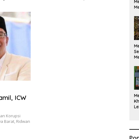
Me
ikan Berdasarkan
Maksimal
Me
kan Opini
M
Se
Me
Di
M
mil, ICW
Kh
Le
an Korupsi
a Barat, Ridwan
Pop