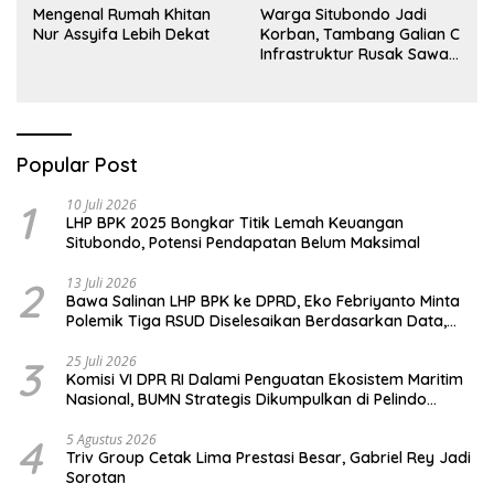
Mengenal Rumah Khitan
Warga Situbondo Jadi
Nur Assyifa Lebih Dekat
Korban, Tambang Galian C
Infrastruktur Rusak Sawah
Milik warga terdampak,
Air, dan Kesehatan warga
terimbas
Popular Post
1
10 Juli 2026
LHP BPK 2025 Bongkar Titik Lemah Keuangan
Situbondo, Potensi Pendapatan Belum Maksimal
2
13 Juli 2026
Bawa Salinan LHP BPK ke DPRD, Eko Febriyanto Minta
Polemik Tiga RSUD Diselesaikan Berdasarkan Data,
Bukan Opini
3
25 Juli 2026
Komisi VI DPR RI Dalami Penguatan Ekosistem Maritim
Nasional, BUMN Strategis Dikumpulkan di Pelindo
Surabaya
4
5 Agustus 2026
Triv Group Cetak Lima Prestasi Besar, Gabriel Rey Jadi
Sorotan