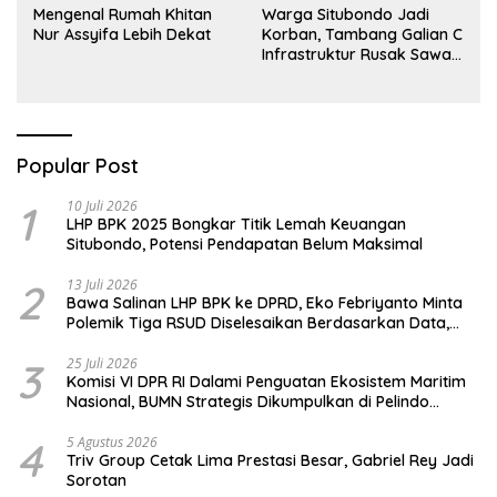
Mengenal Rumah Khitan
Warga Situbondo Jadi
Nur Assyifa Lebih Dekat
Korban, Tambang Galian C
Infrastruktur Rusak Sawah
Milik warga terdampak,
Air, dan Kesehatan warga
terimbas
Popular Post
1
10 Juli 2026
LHP BPK 2025 Bongkar Titik Lemah Keuangan
Situbondo, Potensi Pendapatan Belum Maksimal
2
13 Juli 2026
Bawa Salinan LHP BPK ke DPRD, Eko Febriyanto Minta
Polemik Tiga RSUD Diselesaikan Berdasarkan Data,
Bukan Opini
3
25 Juli 2026
Komisi VI DPR RI Dalami Penguatan Ekosistem Maritim
Nasional, BUMN Strategis Dikumpulkan di Pelindo
Surabaya
4
5 Agustus 2026
Triv Group Cetak Lima Prestasi Besar, Gabriel Rey Jadi
Sorotan