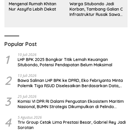
Mengenal Rumah Khitan
Warga Situbondo Jadi
Nur Assyifa Lebih Dekat
Korban, Tambang Galian C
Infrastruktur Rusak Sawah
Milik warga terdampak,
Air, dan Kesehatan warga
terimbas
Popular Post
1
10 Juli 2026
LHP BPK 2025 Bongkar Titik Lemah Keuangan
Situbondo, Potensi Pendapatan Belum Maksimal
2
13 Juli 2026
Bawa Salinan LHP BPK ke DPRD, Eko Febriyanto Minta
Polemik Tiga RSUD Diselesaikan Berdasarkan Data,
Bukan Opini
3
25 Juli 2026
Komisi VI DPR RI Dalami Penguatan Ekosistem Maritim
Nasional, BUMN Strategis Dikumpulkan di Pelindo
Surabaya
4
5 Agustus 2026
Triv Group Cetak Lima Prestasi Besar, Gabriel Rey Jadi
Sorotan