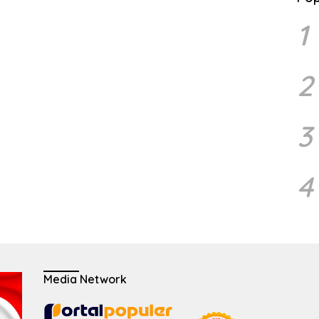
1
2
3
4
Media Network