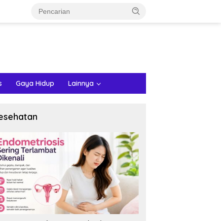
s
Gaya Hidup
Lainnya
esehatan