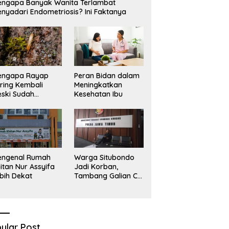
ngapa Banyak Wanita Terlambat
nyadari Endometriosis? Ini Faktanya
engapa Rayap
Peran Bidan dalam
ring Kembali
Meningkatkan
ski Sudah
Kesehatan Ibu
basmi?
engenal Rumah
Warga Situbondo
itan Nur Assyifa
Jadi Korban,
bih Dekat
Tambang Galian C
Infrastruktur Rusak
Sawah Milik warga
terdampak, Air, dan
Kesehatan warga
terimbas
ular Post