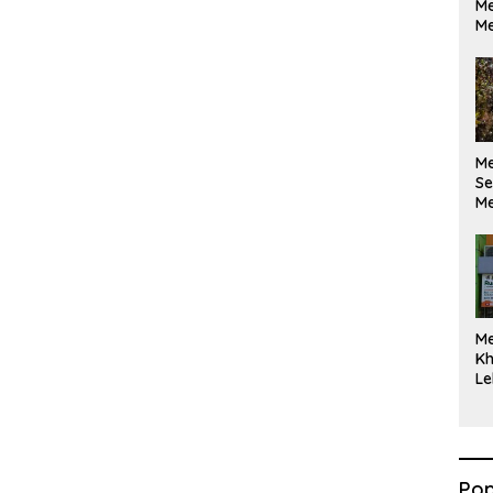
Me
Me
M
Se
Me
Di
M
Kh
Le
Pop