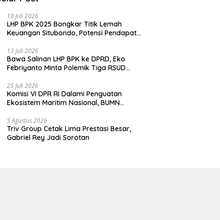
10 Juli 2026
LHP BPK 2025 Bongkar Titik Lemah
Keuangan Situbondo, Potensi Pendapatan
Belum Maksimal
13 Juli 2026
Bawa Salinan LHP BPK ke DPRD, Eko
Febriyanto Minta Polemik Tiga RSUD
Diselesaikan Berdasarkan Data, Bukan
Opini
25 Juli 2026
Komisi VI DPR RI Dalami Penguatan
Ekosistem Maritim Nasional, BUMN
Strategis Dikumpulkan di Pelindo
Surabaya
5 Agustus 2026
Triv Group Cetak Lima Prestasi Besar,
Gabriel Rey Jadi Sorotan