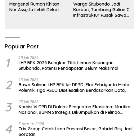
Mengenal Rumah Khitan
Warga Situbondo Jadi
Nur Assyifa Lebih Dekat
Korban, Tambang Galian C
Infrastruktur Rusak Sawah
Milik warga terdampak,
Air, dan Kesehatan warga
terimbas
Popular Post
1
10 Juli 2026
LHP BPK 2025 Bongkar Titik Lemah Keuangan
Situbondo, Potensi Pendapatan Belum Maksimal
2
13 Juli 2026
Bawa Salinan LHP BPK ke DPRD, Eko Febriyanto Minta
Polemik Tiga RSUD Diselesaikan Berdasarkan Data,
Bukan Opini
3
25 Juli 2026
Komisi VI DPR RI Dalami Penguatan Ekosistem Maritim
Nasional, BUMN Strategis Dikumpulkan di Pelindo
Surabaya
4
5 Agustus 2026
Triv Group Cetak Lima Prestasi Besar, Gabriel Rey Jadi
Sorotan