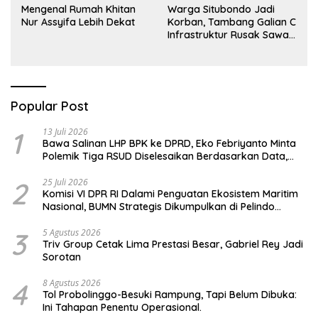
Mengenal Rumah Khitan
Warga Situbondo Jadi
Nur Assyifa Lebih Dekat
Korban, Tambang Galian C
Infrastruktur Rusak Sawah
Milik warga terdampak,
Air, dan Kesehatan warga
terimbas
Popular Post
1
13 Juli 2026
Bawa Salinan LHP BPK ke DPRD, Eko Febriyanto Minta
Polemik Tiga RSUD Diselesaikan Berdasarkan Data,
Bukan Opini
2
25 Juli 2026
Komisi VI DPR RI Dalami Penguatan Ekosistem Maritim
Nasional, BUMN Strategis Dikumpulkan di Pelindo
Surabaya
3
5 Agustus 2026
Triv Group Cetak Lima Prestasi Besar, Gabriel Rey Jadi
Sorotan
4
8 Agustus 2026
Tol Probolinggo-Besuki Rampung, Tapi Belum Dibuka:
Ini Tahapan Penentu Operasional.