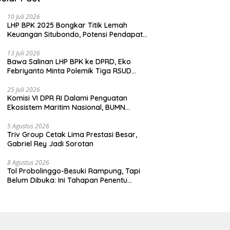
10 Juli 2026
LHP BPK 2025 Bongkar Titik Lemah
Keuangan Situbondo, Potensi Pendapatan
Belum Maksimal
13 Juli 2026
Bawa Salinan LHP BPK ke DPRD, Eko
Febriyanto Minta Polemik Tiga RSUD
Diselesaikan Berdasarkan Data, Bukan
Opini
25 Juli 2026
Komisi VI DPR RI Dalami Penguatan
Ekosistem Maritim Nasional, BUMN
Strategis Dikumpulkan di Pelindo
Surabaya
5 Agustus 2026
Triv Group Cetak Lima Prestasi Besar,
Gabriel Rey Jadi Sorotan
8 Agustus 2026
Tol Probolinggo-Besuki Rampung, Tapi
Belum Dibuka: Ini Tahapan Penentu
Operasional.