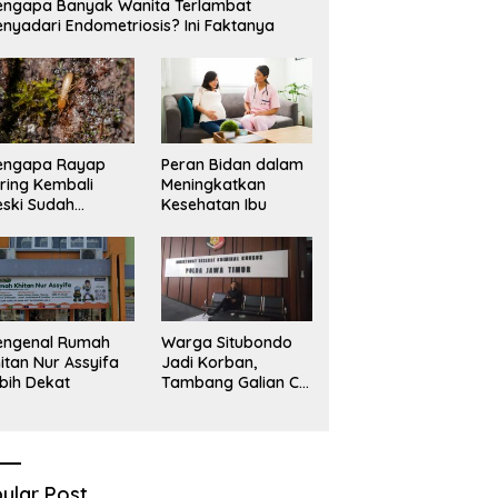
ngapa Banyak Wanita Terlambat
nyadari Endometriosis? Ini Faktanya
engapa Rayap
Peran Bidan dalam
ring Kembali
Meningkatkan
ski Sudah
Kesehatan Ibu
basmi?
engenal Rumah
Warga Situbondo
itan Nur Assyifa
Jadi Korban,
bih Dekat
Tambang Galian C
Infrastruktur Rusak
Sawah Milik warga
terdampak, Air, dan
Kesehatan warga
terimbas
ular Post