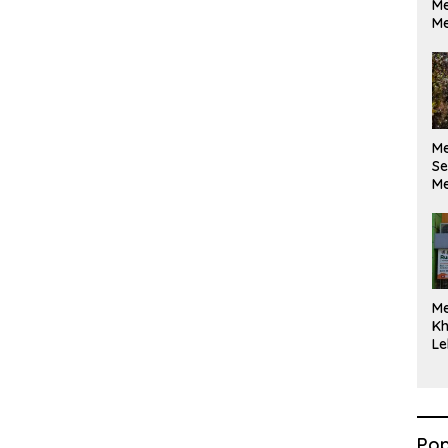
Me
Me
M
Se
Me
Di
M
Kh
Le
Pop