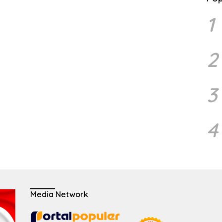
1
2
3
4
Media Network