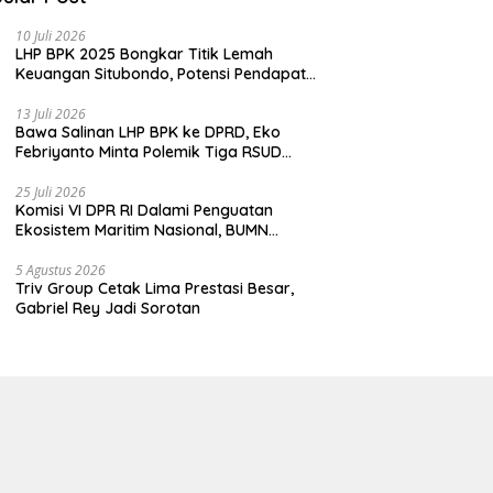
10 Juli 2026
LHP BPK 2025 Bongkar Titik Lemah
Keuangan Situbondo, Potensi Pendapatan
Belum Maksimal
13 Juli 2026
Bawa Salinan LHP BPK ke DPRD, Eko
Febriyanto Minta Polemik Tiga RSUD
Diselesaikan Berdasarkan Data, Bukan
Opini
25 Juli 2026
Komisi VI DPR RI Dalami Penguatan
Ekosistem Maritim Nasional, BUMN
Strategis Dikumpulkan di Pelindo
Surabaya
5 Agustus 2026
Triv Group Cetak Lima Prestasi Besar,
Gabriel Rey Jadi Sorotan