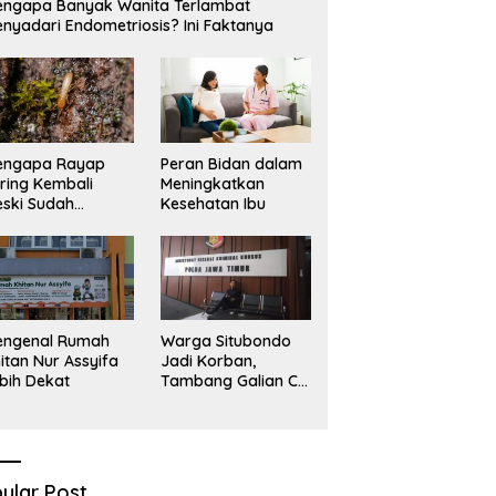
ngapa Banyak Wanita Terlambat
nyadari Endometriosis? Ini Faktanya
engapa Rayap
Peran Bidan dalam
ring Kembali
Meningkatkan
ski Sudah
Kesehatan Ibu
basmi?
engenal Rumah
Warga Situbondo
itan Nur Assyifa
Jadi Korban,
bih Dekat
Tambang Galian C
Infrastruktur Rusak
Sawah Milik warga
terdampak, Air, dan
Kesehatan warga
terimbas
ular Post