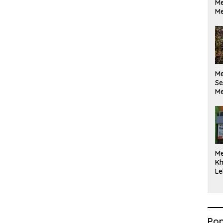
Me
Me
M
Se
Me
Di
M
Kh
Le
Pop