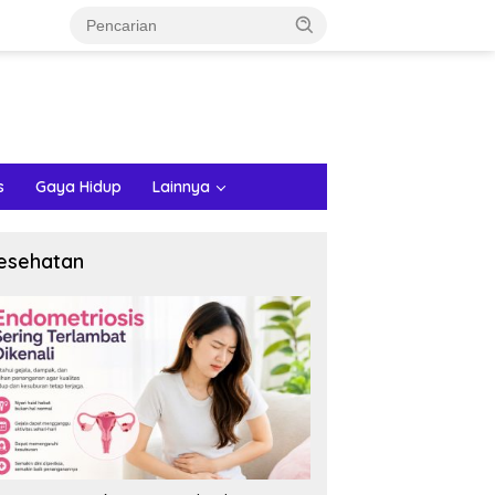
s
Gaya Hidup
Lainnya
esehatan