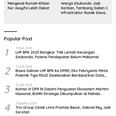
Mengenal Rumah Khitan
Warga Situbondo Jadi
Nur Assyifa Lebih Dekat
Korban, Tambang Galian C
Infrastruktur Rusak Sawah
Milik warga terdampak,
Air, dan Kesehatan warga
terimbas
Popular Post
1
10 Juli 2026
LHP BPK 2025 Bongkar Titik Lemah Keuangan
Situbondo, Potensi Pendapatan Belum Maksimal
2
13 Juli 2026
Bawa Salinan LHP BPK ke DPRD, Eko Febriyanto Minta
Polemik Tiga RSUD Diselesaikan Berdasarkan Data,
Bukan Opini
3
25 Juli 2026
Komisi VI DPR RI Dalami Penguatan Ekosistem Maritim
Nasional, BUMN Strategis Dikumpulkan di Pelindo
Surabaya
4
5 Agustus 2026
Triv Group Cetak Lima Prestasi Besar, Gabriel Rey Jadi
Sorotan